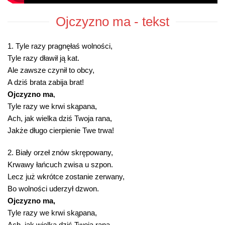
Ojczyzno ma - tekst
1. Tyle razy pragnęłaś wolności,
Tyle razy dławił ją kat.
Ale zawsze czynił to obcy,
A dziś brata zabija brat!
Ojczyzno ma
,
Tyle razy we krwi skąpana,
Ach, jak wielka dziś Twoja rana,
Jakże długo cierpienie Twe trwa!
2. Biały orzeł znów skrępowany,
Krwawy łańcuch zwisa u szpon.
Lecz już wkrótce zostanie zerwany,
Bo wolności uderzył dzwon.
Ojczyzno ma,
Tyle razy we krwi skąpana,
Ach, jak wielka dziś Twoja rana,