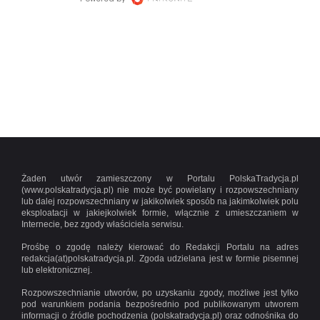
Żaden utwór zamieszczony w Portalu PolskaTradycja.pl
(www.polskatradycja.pl) nie może być powielany i rozpowszechniany
lub dalej rozpowszechniany w jakikolwiek sposób na jakimkolwiek polu
eksploatacji w jakiejkolwiek formie, włącznie z umieszczaniem w
Internecie, bez zgody właściciela serwisu.
Prośbę o zgodę należy kierować do Redakcji Portalu na adres
redakcja(at)polskatradycja.pl. Zgoda udzielana jest w formie pisemnej
lub elektronicznej.
Rozpowszechnianie utworów, po uzyskaniu zgody, możliwe jest tylko
pod warunkiem podania bezpośrednio pod publikowanym utworem
informacji o źródle pochodzenia (polskatradycja.pl) oraz odnośnika do