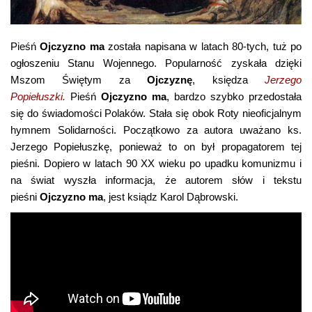
Pieśń
Ojczyzno ma
została napisana w latach 80-tych, tuż po
ogłoszeniu Stanu Wojennego. Popularność zyskała dzięki
Mszom Świętym za
Ojczyznę
, księdza
Jerzego
Popiełuszki.
Pieśń
Ojczyzno ma
, bardzo szybko przedostała
się do świadomości Polaków. Stała się obok Roty nieoficjalnym
hymnem Solidarności. Początkowo za autora uważano ks.
Jerzego Popiełuszkę, ponieważ to on był propagatorem tej
pieśni. Dopiero w latach 90 XX wieku po upadku komunizmu i
na świat wyszła informacja, że autorem słów i tekstu
pieśni
Ojczyzno ma
, jest ksiądz Karol Dąbrowski.