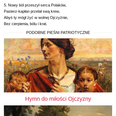
5. Nowy ból przeszył serca Polaków,
Pasterz-kapłan przelał swą krew,
Abyś ty mógł żyć w wolnej Ojczyźnie,
Bez cierpienia, bólu i krat.
PODOBNE PIEŚNI PATRIOTYCZNE
Hymn do miłości Ojczyzny