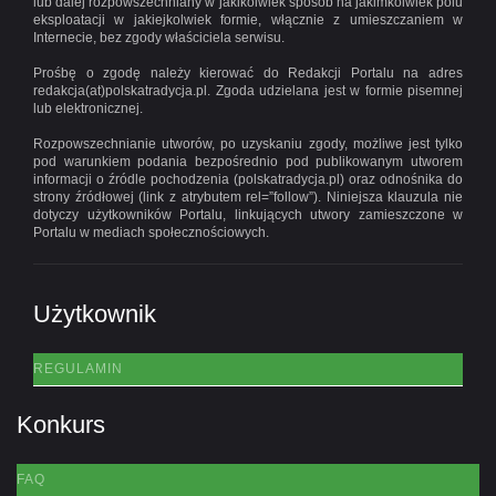
lub dalej rozpowszechniany w jakikolwiek sposób na jakimkolwiek polu
eksploatacji w jakiejkolwiek formie, włącznie z umieszczaniem w
Internecie, bez zgody właściciela serwisu.
Prośbę o zgodę należy kierować do Redakcji Portalu na adres
redakcja(at)polskatradycja.pl. Zgoda udzielana jest w formie pisemnej
lub elektronicznej.
Rozpowszechnianie utworów, po uzyskaniu zgody, możliwe jest tylko
pod warunkiem podania bezpośrednio pod publikowanym utworem
informacji o źródle pochodzenia (polskatradycja.pl) oraz odnośnika do
strony źródłowej (link z atrybutem rel=”follow”). Niniejsza klauzula nie
dotyczy użytkowników Portalu, linkujących utwory zamieszczone w
Portalu w mediach społecznościowych.
Użytkownik
REGULAMIN
Konkurs
FAQ