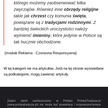
którego możemy zaobserwować kilka
zwyczajów. Również inne
obrzędy religijne
takie jak
chrzest
czy komunia
święta
,
powiązane są z
tradycjami rodzinnymi
. Z
bardziej świeckich uroczystości należy
wymienić
imieniny
, które jedynie w Polsce są
tak hucznie obchodzone.
{module Reklama - Czerwona Responsywna}
W tej kategorii nie ma artykułów. Jeśli na tej stronie wyświetlane
są podkategorie, mogą zawierać artykuły.
Żaden utwór zamieszczony w Portalu PolskaTradycja.pl
(www.polskatradycja.pl) nie może być powielany i rozpowszechniany