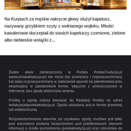
Na Kurpiach za męskie nakrycie głowy służył kapelusz,
nazywany grzybkiem szyty z wełnianego wojłoku. Młodzi
kawalerowie doczepiali do swoich kapeluszy czerwone, zielone
albo niebieskie wstążki z...
Żaden utwór zamieszczony w Portalu PolskaTradycja.pl
(www.polskatradycja.pl) nie może być powielany i rozpowszechniany
lub dalej rozpowszechniany w jakikolwiek sposób na jakimkolwiek polu
eksploatacji w jakiejkolwiek formie, włącznie z umieszczaniem w
Internecie, bez zgody właściciela serwisu.
Prośbę o zgodę należy kierować do Redakcji Portalu na adres
redakcja(at)polskatradycja.pl. Zgoda udzielana jest w formie pisemnej
lub elektronicznej.
Rozpowszechnianie utworów, po uzyskaniu zgody, możliwe jest tylko
pod warunkiem podania bezpośrednio pod publikowanym utworem
informacji o źródle pochodzenia (polskatradycja.pl) oraz odnośnika do