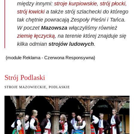
między innymi:
stroje kurpiowskie, strój płocki,
strój łowicki
a także strój szlachecki do którego
tak chętnie powracają Zespoły Pieśni i Tańca.
W poczet
Mazowsza
włączyliśmy również
ziemię łęczycką
, na terenie której znajduje się
kilka odmian
strojów ludowych
.
{module Reklama - Czerwona Responsywna}
Strój Podlaski
STROJE MAZOWIECKIE, PODLASKIE