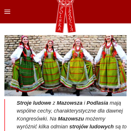
Przejdź do głównej treści
Stroje ludowe
z
Mazowsza
i
Podlasia
mają
wspólne cechy, charakterystyczne dla dawnej
Kongresówki. Na
Mazowszu
możemy
wyróżnić kilka odmian
strojów ludowych
są to