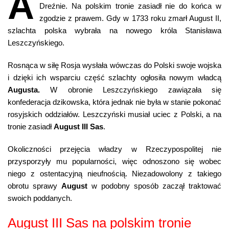
A
Dreźnie. Na polskim tronie zasiadł nie do końca w
zgodzie z prawem. Gdy w 1733 roku zmarł August II,
szlachta polska wybrała na nowego króla Stanisława
Leszczyńskiego.
Rosnąca w siłę Rosja wysłała wówczas do Polski swoje wojska
i dzięki ich wsparciu część szlachty ogłosiła nowym władcą
Augusta.
W obronie Leszczyńskiego zawiązała się
konfederacja dzikowska, która jednak nie była w stanie pokonać
rosyjskich oddziałów. Leszczyński musiał uciec z Polski, a na
tronie zasiadł
August III Sas
.
Okoliczności przejęcia władzy w Rzeczypospolitej nie
przysporzyły mu popularności, więc odnoszono się wobec
niego z ostentacyjną nieufnością. Niezadowolony z takiego
obrotu sprawy
August
w podobny sposób zaczął traktować
swoich poddanych.
August III Sas na polskim tronie