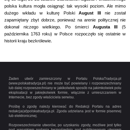
polska kultura mogła osiągnąć tak wysoki poziom. Ale mimo
dużego wkładu w kulturę Polski
August III
nie został
zapamiętany zbyt dobrze, ponieważ na arenie politycznej nie
dokonał niczego wielkiego. Po śmierci
Augusta III
(5
października 1763 roku) w Polsce rozpoczęło się ostatnie w
historii kraju bezkrólewie.
Żaden utwór zamieszczony w Portalu PolskaTradycja.pl
(www.polskatradycja.pl) nie może być powielany i rozpowszechniany
lub dalej rozpowszechniany w jakikolwiek sposób na jakimkolwiek polu
eksploatacji w jakiejkolwiek formie, włącznie z umieszczaniem w
Internecie, bez zgody właściciela serwisu.
Prośbę o zgodę należy kierować do Redakcji Portalu na adres
redakcja(at)polskatradycja.pl. Zgoda udzielana jest w formie pisemnej
lub elektronicznej.
Rozpowszechnianie utworów, po uzyskaniu zgody, możliwe jest tylko
pod warunkiem podania bezpośrednio pod publikowanym utworem