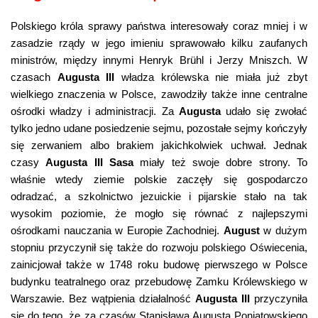
Polskiego króla sprawy państwa interesowały coraz mniej i w
zasadzie rządy w jego imieniu sprawowało kilku zaufanych
ministrów, między innymi Henryk Brühl i Jerzy Mniszch. W
czasach
Augusta III
władza królewska nie miała już zbyt
wielkiego znaczenia w Polsce, zawodziły także inne centralne
ośrodki władzy i administracji. Za
Augusta
udało się zwołać
tylko jedno udane posiedzenie sejmu, pozostałe sejmy kończyły
się zerwaniem albo brakiem jakichkolwiek uchwał. Jednak
czasy
Augusta III Sasa
miały też swoje dobre strony. To
właśnie wtedy ziemie polskie zaczęły się gospodarczo
odradzać, a szkolnictwo jezuickie i pijarskie stało na tak
wysokim poziomie, że mogło się równać z najlepszymi
ośrodkami nauczania w Europie Zachodniej.
August
w dużym
stopniu przyczynił się także do rozwoju polskiego Oświecenia,
zainicjował także w 1748 roku budowę pierwszego w Polsce
budynku teatralnego oraz przebudowę Zamku Królewskiego w
Warszawie. Bez wątpienia działalność
Augusta III
przyczyniła
się do tego, że za czasów Stanisława Augusta Poniatowskiego