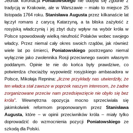
Jednak koronacja
Poniatowskiego
nie odbyła się zgodnie z
tradycją w Krakowie, ale w Warszawie – miało to miejsce 25
listopada 1764 roku.
Stanisława Augusta
przez kilkanaście lat
łączył romans z carycą Katarzyną, a ta bliska zażyłość z
rosyjską władczynią i jej zbyt duży wpływ na wybór króla w
Polsce spowodowały wielką nieufność Polaków wobec swojego
władcy. Przez niemal cały okres swoich rządów, jak również
wiele lat po śmierci,
Poniatowskiego
postrzegano niemal
wyłącznie jako zwolennika Rosji przeciwnego swoim własnym
poddanym. Opinie te nie do końca były prawdziwe, co
potwierdza chociażby wypowiedź rosyjskiego ambasadora w
Polsce, Mikołaja Repnina:
„liczne przykłady nas utwierdziły, że
ten władca stał zawsze w poprzek naszym interesom, że żadne
zorganizowane przeciw nam przedsięwzięcie nie obyło się bez
króla”
. Wewnętrzna opozycja mocno sprzeciwiała się
jakimkolwiek reformom proponowanym przez
Stanisława
Augusta
, które – w opinii przeciwników króla – miały tylko
doprowadzić do wzmocnienia pozycji
Poniatowskiego
ze
szkodą dla Polski.