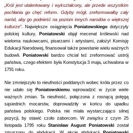
„Król jest utalentowany i wykształcony, ale przede wszystkim
pochłania go chęć reform. Gdyby mógł, zreformowałby cały
naród, aby go podnieść na poziom innych narodów o większej
kulturze”
. Największe osiągnięcia
Poniatowskiego
dotyczyły
polskiej kultury.
Poniatowski
objął mecenat królewski nad
wieloma naukowcami, pisarzami i artystami, założył Komisję
Edukacji Narodowej, finansował także powstanie wielu ważnych
budowli.
Poniatowski
bardzo chciał też zreformować ustrój
państwa, czego efektem była Konstytucja 3 maja, uchwalona w
1791 roku.
Nie zmniejszyło to nieufności poddanych wobec króla przez co
nie udało się
Poniatowskiemu
wprowadzić w życie wiele
ważnych zmian. Ta nieufność, połączona z rosnącą potęgą
sąsiednich mocarstw, doprowadziły w końcu do upadku
państwa polskiego. Polska nie miała wystarczająco silnej
pozycji, by stawić czoło zaborcom. W związku z czym 25
listopada 1795 roku
Stanisław August Poniatowski
został
zmuszony do abdykacji. W akcie abdykacji
Poniatowski