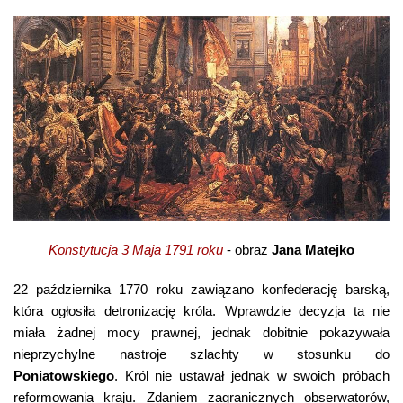
Konstytucja 3 Maja 1791 roku
- obraz
Jana Matejko
22 października 1770 roku zawiązano konfederację barską,
która ogłosiła detronizację króla. Wprawdzie decyzja ta nie
miała żadnej mocy prawnej, jednak dobitnie pokazywała
nieprzychylne nastroje szlachty w stosunku do
Poniatowskiego
. Król nie ustawał jednak w swoich próbach
reformowania kraju. Zdaniem zagranicznych obserwatorów,