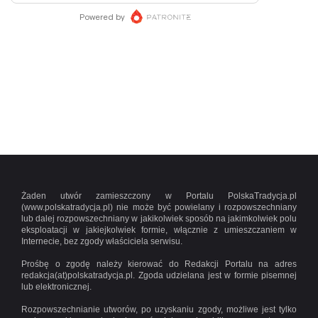
Żaden utwór zamieszczony w Portalu PolskaTradycja.pl
(www.polskatradycja.pl) nie może być powielany i rozpowszechniany
lub dalej rozpowszechniany w jakikolwiek sposób na jakimkolwiek polu
eksploatacji w jakiejkolwiek formie, włącznie z umieszczaniem w
Internecie, bez zgody właściciela serwisu.
Prośbę o zgodę należy kierować do Redakcji Portalu na adres
redakcja(at)polskatradycja.pl. Zgoda udzielana jest w formie pisemnej
lub elektronicznej.
Rozpowszechnianie utworów, po uzyskaniu zgody, możliwe jest tylko