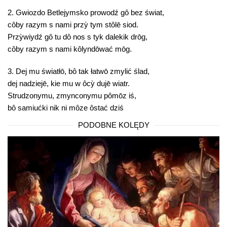
2. Gwiozdo Betlejymsko prowodź gô bez świat,
côby razym s nami przỳ tym stôlē siod.
Przỳwiydź gô tu dô nos s tyk dalekik drōg,
côby razym s nami kôlyndōwać mōg.
3. Dej mu światłō, bô tak łatwō zmylić ślad,
dej nadziejē, kie mu w ôcỳ dujē wiatr.
Strudzonymu, zmynconymu pômōz iś,
bô samiućki nik ni môze ôstać dziś
PODOBNE KOLĘDY