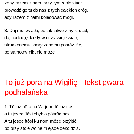
żeby razem z nami przy tym stole siadł,
prowadź go tu do nas z tych dalekich dróg,
aby razem z nami kolędować mógł.
3. Daj mu światło, bo tak łatwo zmylić ślad,
daj nadzieję, kiedy w oczy wieje wiatr,
strudzonemu, zmęczonemu pomóż iść,
bo samotny nikt nie może
To już pora na Wigilię - tekst gwara
podhalańska
1. Tô juz pôra na Wilijom, tô juz cas,
a tu jesce ftôsi chybio pôśrōd nos.
A tu jesce ftôsi ku nom môze przỳjść,
bô przỳ stôlē wôlne miejsce ceko dziś.