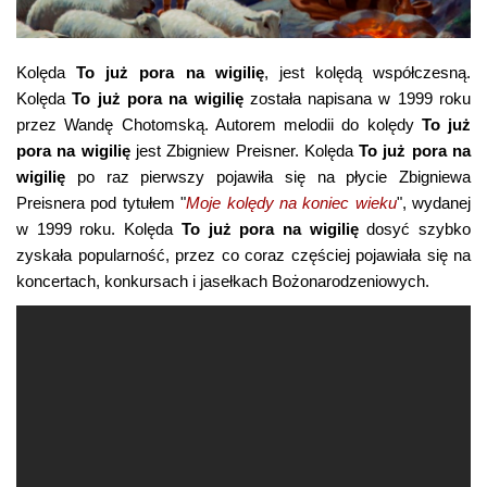
Kolęda
To już pora na wigilię
, jest kolędą współczesną.
Kolęda
To już pora na wigilię
została napisana w 1999 roku
przez Wandę Chotomską. Autorem melodii do kolędy
To już
pora na wigilię
jest Zbigniew Preisner. Kolęda
To już pora na
wigilię
po raz pierwszy pojawiła się na płycie Zbigniewa
Preisnera pod tytułem "
Moje kolędy na koniec wieku
", wydanej
w 1999 roku. Kolęda
To już pora na wigilię
dosyć szybko
zyskała popularność, przez co coraz częściej pojawiała się na
koncertach, konkursach i jasełkach Bożonarodzeniowych.