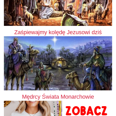
Zaśpiewajmy kolędę Jezusowi dziś
Mędrcy Świata Monarchowie