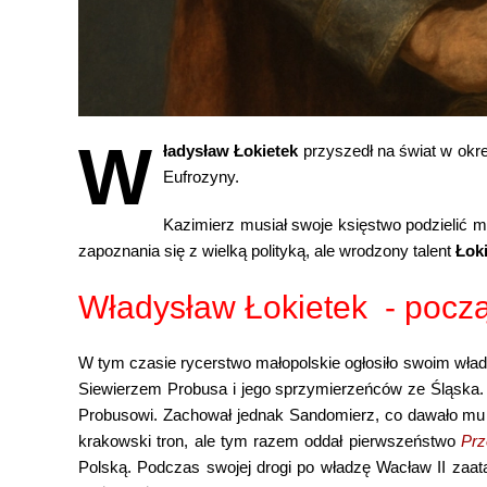
W
ładysław Łokietek
przyszedł na świat w okre
Eufrozyny.
Kazimierz musiał swoje księstwo podzielić 
zapoznania się z wielką polityką, ale wrodzony talent
Łok
Władysław Łokietek - począt
W tym czasie rycerstwo małopolskie ogłosiło swoim wła
Siewierzem Probusa i jego sprzymierzeńców ze Śląska
Probusowi. Zachował jednak Sandomierz, co dawało mu b
krakowski tron, ale tym razem oddał pierwszeństwo
Prz
Polską. Podczas swojej drogi po władzę Wacław II zaa