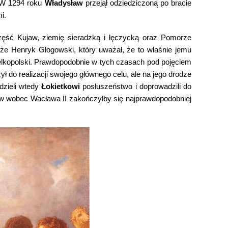
. W 1294 roku
Władysław
przejął odziedziczoną po bracie
i.
zęść Kujaw, ziemię sieradzką i łęczycką oraz Pomorze
kże Henryk Głogowski, który uważał, że to właśnie jemu
elkopolski. Prawdopodobnie w tych czasach pod pojęciem
ł do realizacji swojego głównego celu, ale na jego drodze
dzieli wtedy
Łokietkowi
posłuszeństwo i doprowadzili do
w wobec Wacława II zakończyłby się najprawdopodobniej