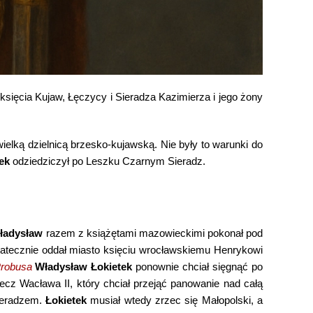
sięcia Kujaw, Łęczycy i Sieradza Kazimierza i jego żony
ielką dzielnicą brzesko-kujawską. Nie były to warunki do
ek
odziedziczył po Leszku Czarnym Sieradz.
ładysław
razem z książętami mazowieckimi pokonał pod
statecznie oddał miasto księciu wrocławskiemu Henrykowi
robusa
Władysław Łokietek
ponownie chciał sięgnąć po
zecz Wacława II, który chciał przejąć panowanie nad całą
ieradzem.
Łokietek
musiał wtedy zrzec się Małopolski, a