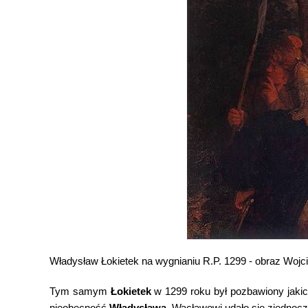
Władysław Łokietek na wygnianiu R.P. 1299 - obraz Woj
Tym samym
Łokietek
w 1299 roku był pozbawiony jakich
nieobecność
Władysława
, Wacławowi udało się zjednocz