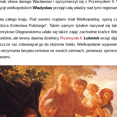
ednak słowa danego Wacławowi i sprzymierzył się z Przemysłem II
iążąt wielkopolskich
Władysław
przejął całą władzę nad tymi regionam
ia całego kraju. Pod swoimi rządami miał Wielkopolskę, sporą c
iedzica Królestwa Polskiego”. Takim samym tytułem nazywał się ta
enrykowi Głogowskiemu udało się także zająć zachodnie krańce Wi
polskie, ale tereny dawnej dzielnicy
Przemysła II
.
Łokietek
wciąż dąży
eszcze raz zobowiązał go do złożenia hołdu. Wielkopolanie wypowie
ą utrzymania bezpieczeństwa na swoich ziemiach, ponieważ sprzeci
anami.