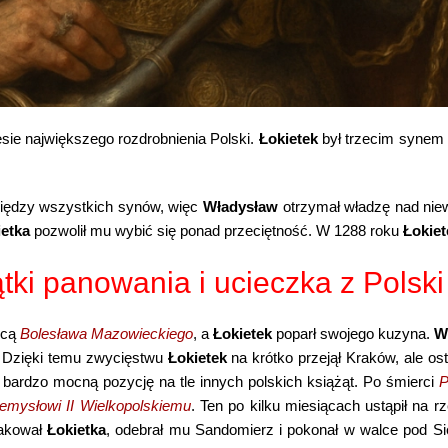
sie największego rozdrobnienia Polski.
Łokietek
był trzecim synem k
między wszystkich synów, więc
Władysław
otrzymał władzę nad niew
ietka
pozwolił mu wybić się ponad przeciętność. W 1288 roku
Łokiet
ki panowania i ucieczka z Polski
dcą
Bolesława Mazowieckiego
, a
Łokietek
poparł swojego kuzyna.
W
. Dzięki temu zwycięstwu
Łokietek
na krótko przejął Kraków, ale o
ardzo mocną pozycję na tle innych polskich książąt. Po śmierci
P
emysłowi II Wielkopolskiemu
. Ten po kilku miesiącach ustąpił na r
takował
Łokietka
, odebrał mu Sandomierz i pokonał w walce pod S