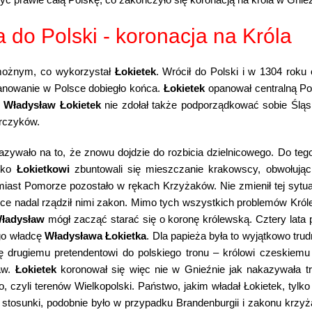
 do Polski - koronacja na Króla
możnym, co wykorzystał
Łokietek
. Wrócił do Polski i w 1304 roku
panowanie w Polsce dobiegło końca.
Łokietek
opanował centralną Po
.
Władysław Łokietek
nie zdołał także podporządkować sobie Śląsk
rczyków.
skazywało na to, że znowu dojdzie do rozbicia dzielnicowego. Do 
iwko
Łokietkowi
zbuntowali się mieszczanie krakowscy, obwołuj
omiast Pomorze pozostało w rękach Krzyżaków. Nie zmienił tej syt
tyce nadal rządził nimi zakon. Mimo tych wszystkich problemów Król
ładysław
mógł zacząć starać się o koronę królewską. Cztery lata p
go władcę
Władysława Łokietka
. Dla papieża była to wyjątkowo tru
ię drugiemu pretendentowi do polskiego tronu – królowi czeskiemu
aw.
Łokietek
koronował się więc nie w Gnieźnie jak nakazywała 
 czyli terenów Wielkopolski. Państwo, jakim władał Łokietek, tylk
stosunki, podobnie było w przypadku Brandenburgii i zakonu krzyżac