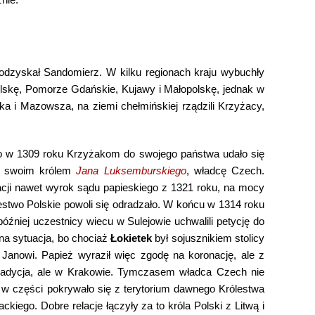
 odzyskał Sandomierz. W kilku regionach kraju wybuchły
lskę, Pomorze Gdańskie, Kujawy i Małopolskę, jednak w
a i Mazowsza, na ziemi chełmińskiej rządzili Krzyżacy,
tego w 1309 roku Krzyżakom do swojego państwa udało się
ąc swoim królem
Jana Luksemburskiego
, władcę Czech.
uacji nawet wyrok sądu papieskiego z 1321 roku, na mocy
estwo Polskie powoli się odradzało. W końcu w 1314 roku
óźniej uczestnicy wiecu w Sulejowie uchwalili petycję do
dna sytuacja, bo chociaż
Łokietek
był sojusznikiem stolicy
 Janowi. Papież wyraził więc zgodę na koronację, ale z
tradycja, ale w Krakowie. Tymczasem władca Czech nie
o w części pokrywało się z terytorium dawnego Królestwa
kiego. Dobre relacje łączyły za to króla Polski z Litwą i