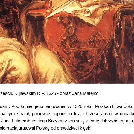
ześciu Kujawskim R.P. 1325 - obraz Jana Matejko
sam. Pod koniec jego panowania, w 1326 roku, Polska i Litwa doko
na tym stracił, ponieważ napadł na kraj chrześcijański, w dodat
iu Jana Luksemburskiego Krzyżacy zajmują ziemię dobrzyńską, a k
plomacją uratował Polskę od prawdziwej klęski.