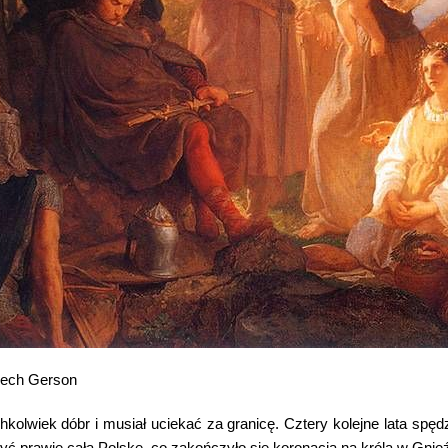
ciech Gerson
kolwiek dóbr i musiał uciekać za granicę. Cztery kolejne lata spę
yć prawie całą Polskę, co zakończyło się koronacją na króla w Gnieź