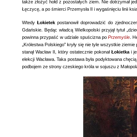
także złożyć hołd z pozostałych ziem. Nie dotrzymał j
Łęczycę, a po śmierci Przemysła II i wygaśnięciu linii ks
Wtedy
Łokietek
postanowił doprowadzić do zjednoczen
Gdańskie. Będąc władcą Wielkopolski przyjął tytuł „dz
powinna przypaść w udziale spuścizna po
Przemyśle
. H
„Królestwa Polskiego” kryły się nie tyle wszystkie ziemie 
stanął Wacław II, który ostatecznie pokonał
Łokietka
i j
elekcji Wacława. Taka postawa była podyktowana chęci
podbojem ze strony czeskiego króla w sojuszu z Małopol