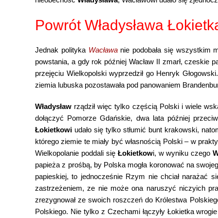
Powrót Władysława Łokietka
Jednak polityka
Wacława
nie podobała się wszystkim 
powstania, a gdy rok później Wacław II zmarł, czeskie 
przejęciu Wielkopolski wyprzedził go Henryk Głogowski
ziemia lubuska pozostawała pod panowaniem Brandenbu
Władysław
rządził więc tylko częścią Polski i wiele w
dołączyć Pomorze Gdańskie, dwa lata później przec
Łokietkowi
udało się tylko stłumić bunt krakowski, nat
którego ziemie te miały być własnością Polski – w prak
Wielkopolanie poddali się
Łokietkow
i, w wyniku czego
W
papieża z prośbą, by Polska mogła koronować na swoje
papieskiej, to jednocześnie Rzym nie chciał narażać s
zastrzeżeniem, ze nie może ona naruszyć niczyich pr
zrezygnował ze swoich roszczeń do Królestwa Polskiego,
Polskiego. Nie tylko z Czechami łączyły Łokietka wrogie 