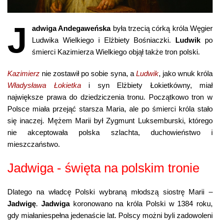
J
adwiga Andegaweńska
była trzecią córką króla Węgier
Ludwika Wielkiego i Elżbiety Bośniaczki.
Ludwik
po
śmierci Kazimierza Wielkiego objął także tron polski.
Kazimierz
nie zostawił po sobie syna, a
Ludwik
, jako wnuk króla
Władysława Łokietka
i syn Elżbiety Łokietkówny, miał
największe prawa do dziedziczenia tronu. Początkowo tron w
Polsce miała przejąć starsza Maria, ale po śmierci króla stało
się inaczej. Mężem Marii był Zygmunt Luksemburski, którego
nie akceptowała polska szlachta, duchowieństwo i
mieszczaństwo.
Jadwiga - święta na polskim tronie
Dlatego na władcę Polski wybraną młodszą siostrę Marii –
Jadwigę
.
Jadwiga
koronowano na króla Polski w 1384 roku,
gdy miałaniespełna jedenaście lat. Polscy możni byli zadowoleni