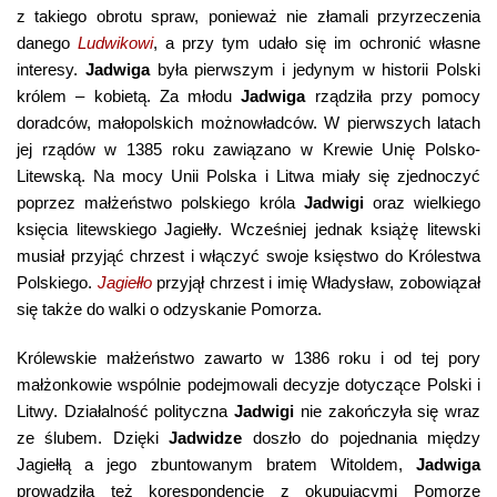
z takiego obrotu spraw, ponieważ nie złamali przyrzeczenia
danego
Ludwikowi
, a przy tym udało się im ochronić własne
interesy.
Jadwiga
była pierwszym i jedynym w historii Polski
królem – kobietą. Za młodu
Jadwiga
rządziła przy pomocy
doradców, małopolskich możnowładców. W pierwszych latach
jej rządów w 1385 roku zawiązano w Krewie Unię Polsko-
Litewską. Na mocy Unii Polska i Litwa miały się zjednoczyć
poprzez małżeństwo polskiego króla
Jadwigi
oraz wielkiego
księcia litewskiego Jagiełły. Wcześniej jednak książę litewski
musiał przyjąć chrzest i włączyć swoje księstwo do Królestwa
Polskiego.
Jagiełło
przyjął chrzest i imię Władysław, zobowiązał
się także do walki o odzyskanie Pomorza.
Królewskie małżeństwo zawarto w 1386 roku i od tej pory
małżonkowie wspólnie podejmowali decyzje dotyczące Polski i
Litwy. Działalność polityczna
Jadwigi
nie zakończyła się wraz
ze ślubem. Dzięki
Jadwidze
doszło do pojednania między
Jagiełłą a jego zbuntowanym bratem Witoldem,
Jadwiga
prowadziła też korespondencję z okupującymi Pomorze