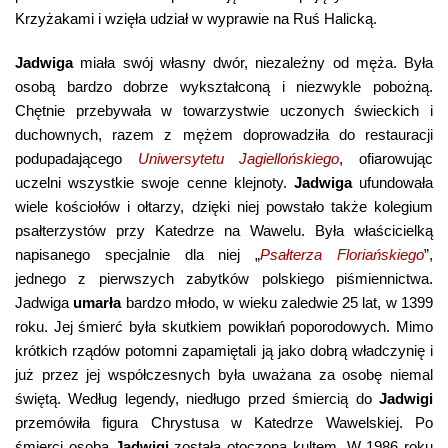
Krzyżakami i wzięła udział w wyprawie na Ruś Halicką.
Jadwiga
miała swój własny dwór, niezależny od męża. Była
osobą bardzo dobrze wykształconą i niezwykle pobożną.
Chętnie przebywała w towarzystwie uczonych świeckich i
duchownych, razem z mężem doprowadziła do restauracji
podupadającego
Uniwersytetu Jagiellońskiego
, ofiarowując
uczelni wszystkie swoje cenne klejnoty.
Jadwiga
ufundowała
wiele kościołów i ołtarzy, dzięki niej powstało także kolegium
psałterzystów przy Katedrze na Wawelu. Była właścicielką
napisanego specjalnie dla niej „
Psałterza Floriańskiego
”,
jednego z pierwszych zabytków polskiego piśmiennictwa.
Jadwiga
umarła
bardzo młodo, w wieku zaledwie 25 lat, w 1399
roku. Jej śmierć była skutkiem powikłań poporodowych. Mimo
krótkich rządów potomni zapamiętali ją jako dobrą władczynię i
już przez jej współczesnych była uważana za osobę niemal
świętą. Według legendy, niedługo przed śmiercią do
Jadwigi
przemówiła figura Chrystusa w Katedrze Wawelskiej. Po
śmierci osoba
Jadwigi
została otoczona kultem. W 1986 roku