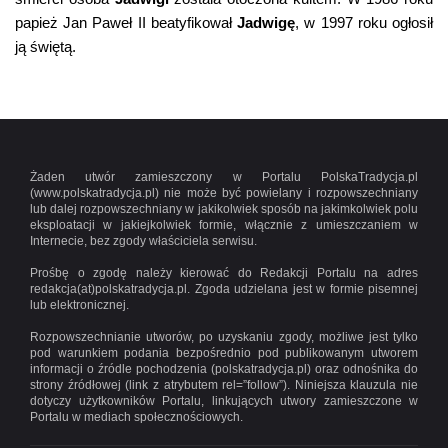
papież Jan Paweł II beatyfikował
Jadwigę
, w 1997 roku ogłosił
ją świętą.
Żaden utwór zamieszczony w Portalu PolskaTradycja.pl
(www.polskatradycja.pl) nie może być powielany i rozpowszechniany
lub dalej rozpowszechniany w jakikolwiek sposób na jakimkolwiek polu
eksploatacji w jakiejkolwiek formie, włącznie z umieszczaniem w
Internecie, bez zgody właściciela serwisu.
Prośbę o zgodę należy kierować do Redakcji Portalu na adres
redakcja(at)polskatradycja.pl. Zgoda udzielana jest w formie pisemnej
lub elektronicznej.
Rozpowszechnianie utworów, po uzyskaniu zgody, możliwe jest tylko
pod warunkiem podania bezpośrednio pod publikowanym utworem
informacji o źródle pochodzenia (polskatradycja.pl) oraz odnośnika do
strony źródłowej (link z atrybutem rel=”follow”). Niniejsza klauzula nie
dotyczy użytkowników Portalu, linkujących utwory zamieszczone w
Portalu w mediach społecznościowych.