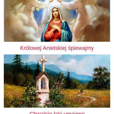
Królowej Anielskiej śpiewajmy
Chwalcie łąki umajone