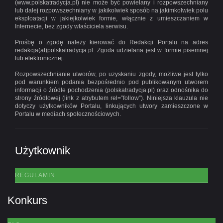
(www.polskatradycja.pl) nie może być powielany i rozpowszechniany
lub dalej rozpowszechniany w jakikolwiek sposób na jakimkolwiek polu
eksploatacji w jakiejkolwiek formie, włącznie z umieszczaniem w
Internecie, bez zgody właściciela serwisu.
Prośbę o zgodę należy kierować do Redakcji Portalu na adres
redakcja(at)polskatradycja.pl. Zgoda udzielana jest w formie pisemnej
lub elektronicznej.
Rozpowszechnianie utworów, po uzyskaniu zgody, możliwe jest tylko
pod warunkiem podania bezpośrednio pod publikowanym utworem
informacji o źródle pochodzenia (polskatradycja.pl) oraz odnośnika do
strony źródłowej (link z atrybutem rel=”follow”). Niniejsza klauzula nie
dotyczy użytkowników Portalu, linkujących utwory zamieszczone w
Portalu w mediach społecznościowych.
Użytkownik
REGULAMIN
Konkurs