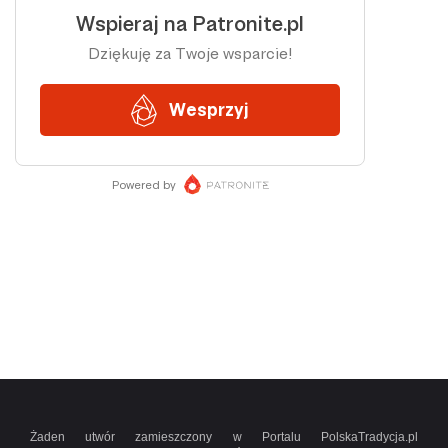
Żaden utwór zamieszczony w Portalu PolskaTradycja.pl