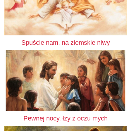
Spuście nam, na ziemskie niwy
Pewnej nocy, łzy z oczu mych