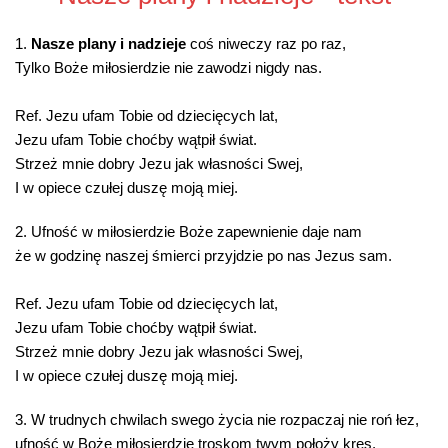
1.
Nasze plany i nadzieje
coś niweczy raz po raz,
Tylko Boże miłosierdzie nie zawodzi nigdy nas.
Ref
. Jezu ufam Tobie od dziecięcych lat,
Jezu ufam Tobie choćby wątpił świat.
Strzeż mnie dobry Jezu jak własności Swej,
I w opiece czułej duszę moją miej.
2. Ufność w miłosierdzie Boże zapewnienie daje nam
że w godzinę naszej śmierci przyjdzie po nas Jezus sam.
Ref
. Jezu ufam Tobie od dziecięcych lat,
Jezu ufam Tobie choćby wątpił świat.
Strzeż mnie dobry Jezu jak własności Swej,
I w opiece czułej duszę moją miej.
3. W trudnych chwilach swego życia nie rozpaczaj nie roń łez,
ufność w Boże miłosierdzie troskom twym położy kres.