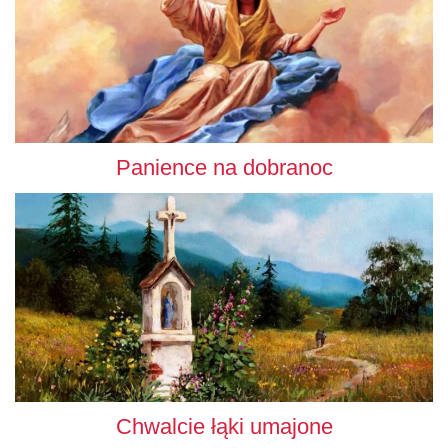
Panience na dobranoc
Chwalcie łąki umajone