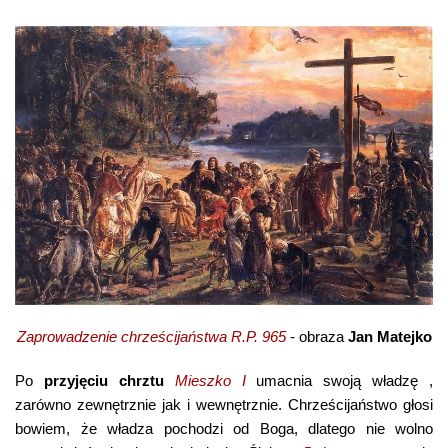
Zaprowadzenie chrześcijaństwa R.P. 965
- obraza
Jan Matejko
Po
przyjęciu chrztu
Mieszko I
umacnia swoją władzę ,
zarówno zewnętrznie jak i wewnętrznie. Chrześcijaństwo głosi
bowiem, że władza pochodzi od Boga, dlatego nie wolno