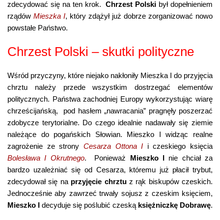
zdecydować się na ten krok.
Chrzest Polski
był dopełnieniem
rządów
Mieszka I
, który zdążył już dobrze zorganizować nowo
powstałe Państwo.
Chrzest Polski – skutki polityczne
Wśród przyczyny, które niejako nakłoniły Mieszka I do przyjęcia
chrztu należy przede wszystkim dostrzegać elementów
politycznych. Państwa zachodniej Europy wykorzystując wiarę
chrześcijańską, pod hasłem „nawracania” pragnęły poszerzać
zdobycze terytorialne. Do czego idealnie nadawały się ziemie
należące do pogańskich Słowian. Mieszko I widząc realne
zagrożenie ze strony
Cesarza Ottona I
i czeskiego księcia
Bolesława I Okrutnego
. Ponieważ
Mieszko I
nie chciał za
bardzo uzależniać się od Cesarza, któremu już płacił trybut,
zdecydował się na
przyjęcie
chrztu
z rąk biskupów czeskich.
Jednocześnie aby zawrzeć trwały sojusz z czeskim księciem,
Mieszko I
decyduje się poślubić czeską
księżniczkę Dobrawę
.