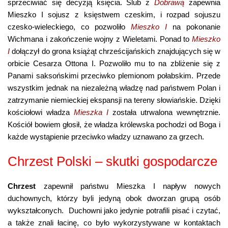
sprzeciwiać się decyzją księcia. Ślub z
Dobrawą
zapewnia
Mieszko I sojusz z księstwem czeskim, i rozpad sojuszu
czesko-wieleckiego, co pozwoliło
Mieszko I
na pokonanie
Wichmana i zakończenie wojny z Wieletami. Ponad to
Mieszko
I
dołączył do grona książąt chrześcijańskich znajdujących się w
orbicie Cesarza Ottona I. Pozwoliło mu to na zbliżenie się z
Panami saksońskimi przeciwko plemionom połabskim. Przede
wszystkim jednak na niezależną władzę nad państwem Polan i
zatrzymanie niemieckiej ekspansji na tereny słowiańskie. Dzięki
kościołowi władza
Mieszka I
została utrwalona wewnętrznie.
Kościół bowiem głosił, że władza królewska pochodzi od Boga i
każde wystąpienie przeciwko władzy uznawano za grzech.
Chrzest Polski – skutki gospodarcze
Chrzest
zapewnił państwu Mieszka I napływ nowych
duchownych, którzy byli jedyną obok dworzan grupą osób
wykształconych. Duchowni jako jedynie potrafili pisać i czytać,
a także znali łacinę, co było wykorzystywane w kontaktach