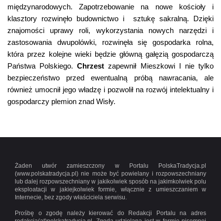
międzynarodowych. Zapotrzebowanie na nowe kościoły i
klasztory rozwinęło budownictwo i sztukę sakralną. Dzięki
znajomości uprawy roli, wykorzystania nowych narzędzi i
zastosowania dwupolówki, rozwinęła się gospodarka rolna,
która przez kolejne wieki będzie główną gałęzią gospodarczą
Państwa Polskiego.
Chrzest
zapewnił Mieszkowi I nie tylko
bezpieczeństwo przed ewentualną próbą nawracania, ale
również umocnił jego władzę i pozwolił na rozwój intelektualny i
gospodarczy plemion znad Wisły.
Żaden utwór zamieszczony w Portalu PolskaTradycja.pl
(www.polskatradycja.pl) nie może być powielany i rozpowszechniany
lub dalej rozpowszechniany w jakikolwiek sposób na jakimkolwiek polu
eksploatacji w jakiejkolwiek formie, włącznie z umieszczaniem w
Internecie, bez zgody właściciela serwisu.
Prośbę o zgodę należy kierować do Redakcji Portalu na adres