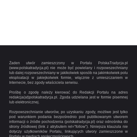
Żaden utwór zamieszczony w Portalu PolskaTradycja.pl
(www.polskatradycja.pl) nie może być powielany i rozpowszechniany
lub dalej rozpowszechniany w jakikolwiek sposób na jakimkolwiek polu
eksploatacji w jakiejkolwiek formie, włącznie z umieszczaniem w
Internecie, bez zgody właściciela serwisu.
Prośbę o zgodę należy kierować do Redakcji Portalu na adres
redakcja(at)polskatradycja.pl. Zgoda udzielana jest w formie pisemnej
lub elektronicznej.
Rozpowszechnianie utworów, po uzyskaniu zgody, możliwe jest tylko
pod warunkiem podania bezpośrednio pod publikowanym utworem
informacji o źródle pochodzenia (polskatradycja.pl) oraz odnośnika do
strony źródłowej (link z atrybutem rel=”follow”). Niniejsza klauzula nie
dotyczy użytkowników Portalu, linkujących utwory zamieszczone w
Portalu w mediach społecznościowych.