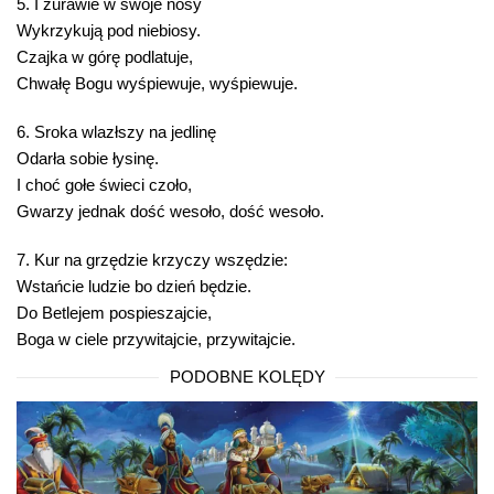
5. I żurawie w swoje nosy
Wykrzykują pod niebiosy.
Czajka w górę podlatuje,
Chwałę Bogu wyśpiewuje, wyśpiewuje.
6. Sroka wlazłszy na jedlinę
Odarła sobie łysinę.
I choć gołe świeci czoło,
Gwarzy jednak dość wesoło, dość wesoło.
7. Kur na grzędzie krzyczy wszędzie:
Wstańcie ludzie bo dzień będzie.
Do Betlejem pospieszajcie,
Boga w ciele przywitajcie, przywitajcie.
PODOBNE KOLĘDY