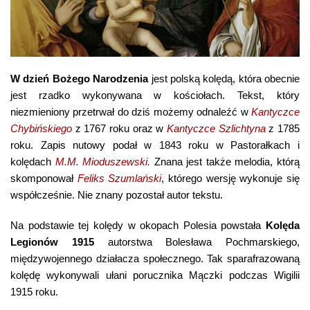
W dzień Bożego Narodzenia
jest polską kolędą, która obecnie
jest rzadko wykonywana w kościołach. Tekst, który
niezmieniony przetrwał do dziś możemy odnaleźć w
Kantyczce
Chybińskiego
z 1767 roku oraz w
Kantyczce Szlichtyna
z 1785
roku. Zapis nutowy podał w 1843 roku w Pastorałkach i
kolędach
M.M. Mioduszewski.
Znana jest także melodia, którą
skomponował
Feliks Szumlański
, którego wersję wykonuje się
współcześnie. Nie znany pozostał autor tekstu.
Na podstawie tej kolędy w okopach Polesia powstała
Kolęda
Legionów 1915
autorstwa Bolesława Pochmarskiego,
międzywojennego działacza społecznego. Tak sparafrazowaną
kolędę wykonywali ułani porucznika Mączki podczas Wigilii
1915 roku.