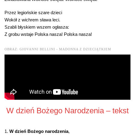
Przez legiońskie szare dzieci
Wokół z wichrem sława leci.
Szabli błyskiem wszem ogłasza:
Z grobu wstaje Polska nasza! Polska nasza!
OBRAZ: GIOVANNI BELLINI - MADONNA Z DZIECIĄTKIEM
W dzień Bożego Narodzenia – tekst
1.
W dzień Bożego narodzenia
,