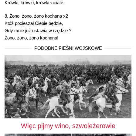
Krówki, krówki, krówki łaciate.
8. Żono, żono, żono kochana x2
Któż pocieszał Ciebie będzie,
Gdy mnie już ustawią w rzędzie ?
Żono, żono, żono kochana!
PODOBNE PIEŚNI WOJSKOWE
Więc pijmy wino, szwoleżerowie