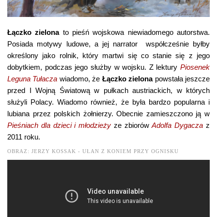
Łączko zielona
to pieśń wojskowa niewiadomego autorstwa.
Posiada motywy ludowe, a jej narrator współcześnie byłby
określony jako rolnik, który martwi się co stanie się z jego
dobytkiem, podczas jego służby w wojsku. Z lektury
Piosenek
Leguna Tułacza
wiadomo, że
Łączko zielona
powstała jeszcze
przed I Wojną Światową w pułkach austriackich, w których
służyli Polacy. Wiadomo również, że była bardzo popularna i
lubiana przez polskich żołnierzy. Obecnie zamieszczono ją w
Pieśniach dla dzieci i młodzieży
ze zbiorów
Adolfa Dygacza
z
2011 roku.
OBRAZ: JERZY KOSSAK - UŁAN Z KONIEM PRZY OGNISKU