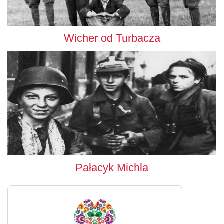
Wicher od Turbacza
Pałacyk Michla