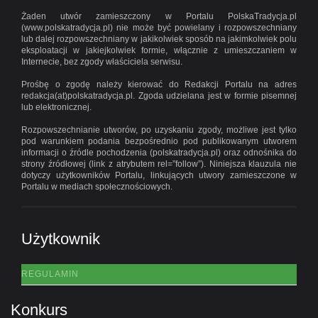
Żaden utwór zamieszczony w Portalu PolskaTradycja.pl
(www.polskatradycja.pl) nie może być powielany i rozpowszechniany
lub dalej rozpowszechniany w jakikolwiek sposób na jakimkolwiek polu
eksploatacji w jakiejkolwiek formie, włącznie z umieszczaniem w
Internecie, bez zgody właściciela serwisu.
Prośbę o zgodę należy kierować do Redakcji Portalu na adres
redakcja(at)polskatradycja.pl. Zgoda udzielana jest w formie pisemnej
lub elektronicznej.
Rozpowszechnianie utworów, po uzyskaniu zgody, możliwe jest tylko
pod warunkiem podania bezpośrednio pod publikowanym utworem
informacji o źródle pochodzenia (polskatradycja.pl) oraz odnośnika do
strony źródłowej (link z atrybutem rel=”follow”). Niniejsza klauzula nie
dotyczy użytkowników Portalu, linkujących utwory zamieszczone w
Portalu w mediach społecznościowych.
Użytkownik
REGULAMIN
Konkurs