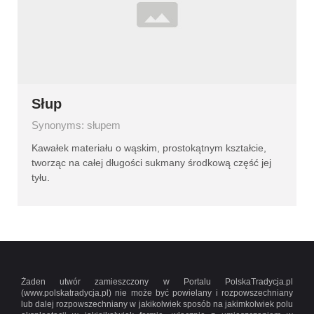
Słup
Synonyms: słupem
Kawałek materiału o wąskim, prostokątnym kształcie,
tworząc na całej długości sukmany środkową część jej
tyłu.
Żaden utwór zamieszczony w Portalu PolskaTradycja.pl
(www.polskatradycja.pl) nie może być powielany i rozpowszechniany
lub dalej rozpowszechniany w jakikolwiek sposób na jakimkolwiek polu