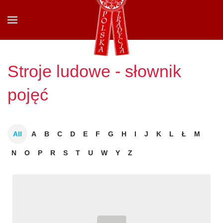
Przejdź do głównej treści
Stroje ludowe - słownik
pojęć
All
A
B
C
D
E
F
G
H
I
J
K
L
Ł
M
N
O
P
R
S
T
U
W
Y
Z