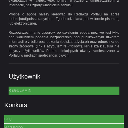
eksploatacji w jakiejkolwiek formie, włącznie z umieszczaniem w
Internecie, bez zgody właściciela serwisu.
Prośbę o zgodę należy kierować do Redakcji Portalu na adres
redakcja(at)polskatradycja.pl. Zgoda udzielana jest w formie pisemnej
lub elektronicznej.
Rozpowszechnianie utworów, po uzyskaniu zgody, możliwe jest tylko
pod warunkiem podania bezpośrednio pod publikowanym utworem
informacji o źródle pochodzenia (polskatradycja.pl) oraz odnośnika do
strony źródłowej (link z atrybutem rel=”follow”). Niniejsza klauzula nie
dotyczy użytkowników Portalu, linkujących utwory zamieszczone w
Portalu w mediach społecznościowych.
Użytkownik
REGULAMIN
Konkurs
FAQ
NAGRODY