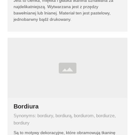
Jest to cienka, miękka i gładka tkanina uznawana za
najdelikatniejszą. Wytwarzana jest z przędzy
bawełnianej lub lnianej. Materiał ten jest pastelowy,
jednobarwny bądź drukowany.
Bordiura
Synonyms: bordiury, bordiurą, bordiurom, bordiurze,
bordiury
Są to motywy dekoracyjne, które obramowują tkaninę