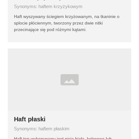
Synonyms: haftem krzyżykowym
Haft wyszywany ściegiem krzyżowanym, na tkaninie o
splocie płóciennym, tworzony przez dwie nitki
przecinające się pod różnymi kątami.
Haft płaski
Synonyms: haftem płaskim
Haft ten wykonywany jest nicią białą, kolorową lub