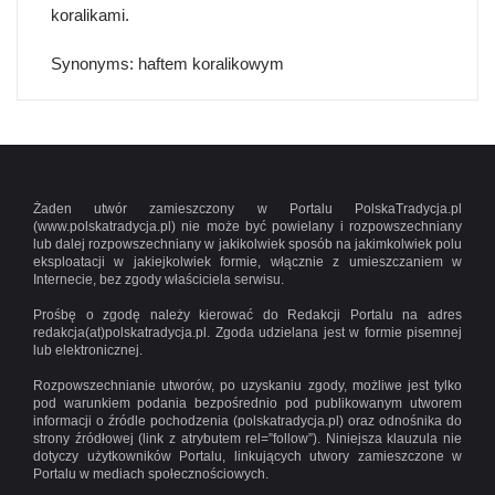
koralikami.
Synonyms: haftem koralikowym
Żaden utwór zamieszczony w Portalu PolskaTradycja.pl
(www.polskatradycja.pl) nie może być powielany i rozpowszechniany
lub dalej rozpowszechniany w jakikolwiek sposób na jakimkolwiek polu
eksploatacji w jakiejkolwiek formie, włącznie z umieszczaniem w
Internecie, bez zgody właściciela serwisu.
Prośbę o zgodę należy kierować do Redakcji Portalu na adres
redakcja(at)polskatradycja.pl. Zgoda udzielana jest w formie pisemnej
lub elektronicznej.
Rozpowszechnianie utworów, po uzyskaniu zgody, możliwe jest tylko
pod warunkiem podania bezpośrednio pod publikowanym utworem
informacji o źródle pochodzenia (polskatradycja.pl) oraz odnośnika do
strony źródłowej (link z atrybutem rel=”follow”). Niniejsza klauzula nie
dotyczy użytkowników Portalu, linkujących utwory zamieszczone w
Portalu w mediach społecznościowych.