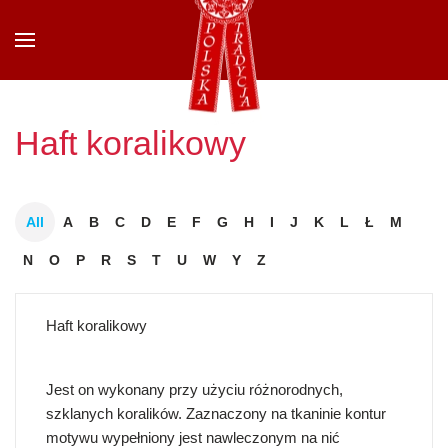
Przejdź do głównej treści
Haft koralikowy
All
A
B
C
D
E
F
G
H
I
J
K
L
Ł
M
N
O
P
R
S
T
U
W
Y
Z
Haft koralikowy
Jest on wykonany przy użyciu różnorodnych,
szklanych koralików. Zaznaczony na tkaninie kontur
motywu wypełniony jest nawleczonym na nić