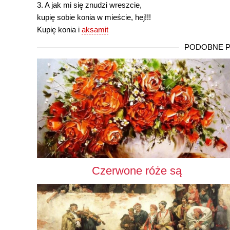
3. A jak mi się znudzi wreszcie,
kupię sobie konia w mieście, hej!!!
Kupię konia i
aksamit
PODOBNE PI
Czerwone róże są