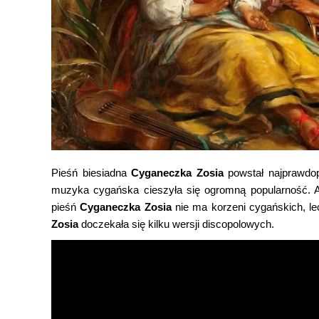
Pieśń biesiadna
Cyganeczka Zosia
powstał najprawdop
muzyka cygańska cieszyła się ogromną popularność. A
pieśń
Cyganeczka Zosia
nie ma korzeni cygańskich, lec
Zosia
doczekała się kilku wersji discopolowych.