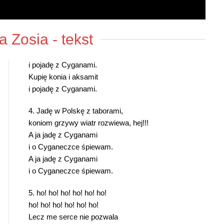
a Zosia
- tekst
i pojadę z Cyganami.
Kupię konia i aksamit
i pojadę z Cyganami.
4. Jadę w Polskę z taborami,
koniom grzywy wiatr rozwiewa, hej!!!
A ja jadę z Cyganami
i o Cyganeczce śpiewam.
A ja jadę z Cyganami
i o Cyganeczce śpiewam.
5. ho! ho! ho! ho! ho! ho!
ho! ho! ho! ho! ho! ho!
Lecz me serce nie pozwala