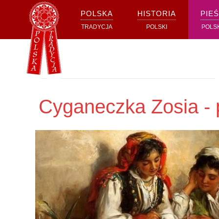
POLSKA
HISTORIA
PIEŚ
Przejdź do głównej treści
TRADYCJA
POLSKI
POLS
Cyganeczka Zosia - p