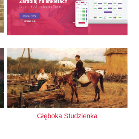
Głęboka Studzienka