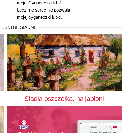
mojej Cyganeczki lubić.
Lecz me serce nie pozwala
mojej cyganeczki lubić.
EŚNI BIESIADNE
Siadła pszczółka, na jabłoni