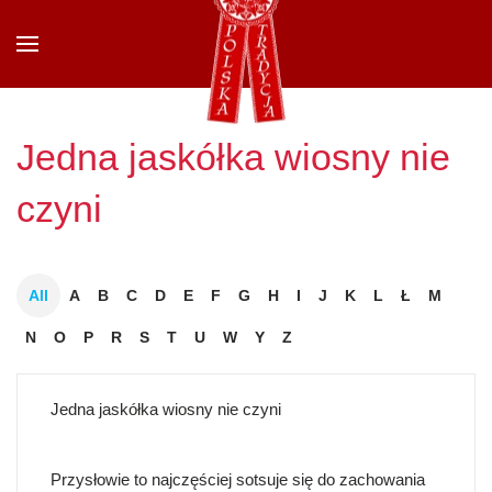
Przejdź do głównej treści
Jedna jaskółka wiosny nie
czyni
All
A
B
C
D
E
F
G
H
I
J
K
L
Ł
M
N
O
P
R
S
T
U
W
Y
Z
Jedna jaskółka wiosny nie czyni
Przysłowie to najczęściej sotsuje się do zachowania