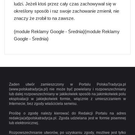
ludzi. Jeżeli ktoś przez cały czas zachowywał się w
określony sposób i raz swoje zachowanie zmienił, nie
znaczy że zrobił to na zawsze.
{module Reklamy Google - Średnia}{module Reklamy
Google - Średnia}
Żaden utwór zamieszczony w Portalu PolskaTradycja.pl
(www.polskatradycja.pl) nie może być powielany i rozpowszechniany
lub dalej rozpowszechniany w jakikolwiek sposób na jakimkolwiek polu
eksploatacji w jakiejkolwiek formie, włącznie z umieszczaniem w
Internecie, bez zgody właściciela serwisu.
Prośbę o zgodę należy kierować do Redakcji Portalu na adres
redakcja(at)polskatradycja.pl. Zgoda udzielana jest w formie pisemnej
lub elektronicznej.
Rozpowszechnianie utworów, po uzyskaniu zgody, możliwe jest tylko