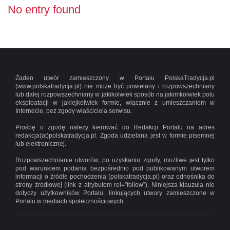
No entry found
Żaden utwór zamieszczony w Portalu PolskaTradycja.pl
(www.polskatradycja.pl) nie może być powielany i rozpowszechniany
lub dalej rozpowszechniany w jakikolwiek sposób na jakimkolwiek polu
eksploatacji w jakiejkolwiek formie, włącznie z umieszczaniem w
Internecie, bez zgody właściciela serwisu.
Prośbę o zgodę należy kierować do Redakcji Portalu na adres
redakcja(at)polskatradycja.pl. Zgoda udzielana jest w formie pisemnej
lub elektronicznej.
Rozpowszechnianie utworów, po uzyskaniu zgody, możliwe jest tylko
pod warunkiem podania bezpośrednio pod publikowanym utworem
informacji o źródle pochodzenia (polskatradycja.pl) oraz odnośnika do
strony źródłowej (link z atrybutem rel=”follow”). Niniejsza klauzula nie
dotyczy użytkowników Portalu, linkujących utwory zamieszczone w
Portalu w mediach społecznościowych.