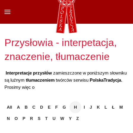
Przejdź do głównej treści
Przysłowia - interpetacja,
znaczenie, tłumaczenie
Interpretacje przysłów
zamieszczone w poniższym słowniku
są luźnym
tłumaczeniem
twórców serwisu
PolskaTradycja
.
Prosimy więc o
All
A
B
C
D
E
F
G
H
I
J
K
L
Ł
M
N
O
P
R
S
T
U
W
Y
Z