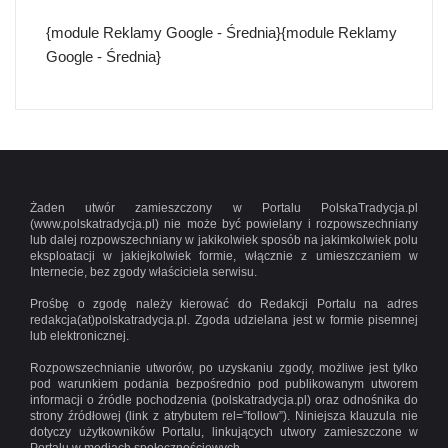
{module Reklamy Google - Średnia}{module Reklamy
Google - Średnia}
Żaden utwór zamieszczony w Portalu PolskaTradycja.pl
(www.polskatradycja.pl) nie może być powielany i rozpowszechniany
lub dalej rozpowszechniany w jakikolwiek sposób na jakimkolwiek polu
eksploatacji w jakiejkolwiek formie, włącznie z umieszczaniem w
Internecie, bez zgody właściciela serwisu.
Prośbę o zgodę należy kierować do Redakcji Portalu na adres
redakcja(at)polskatradycja.pl. Zgoda udzielana jest w formie pisemnej
lub elektronicznej.
Rozpowszechnianie utworów, po uzyskaniu zgody, możliwe jest tylko
pod warunkiem podania bezpośrednio pod publikowanym utworem
informacji o źródle pochodzenia (polskatradycja.pl) oraz odnośnika do
strony źródłowej (link z atrybutem rel=”follow”). Niniejsza klauzula nie
dotyczy użytkowników Portalu, linkujących utwory zamieszczone w