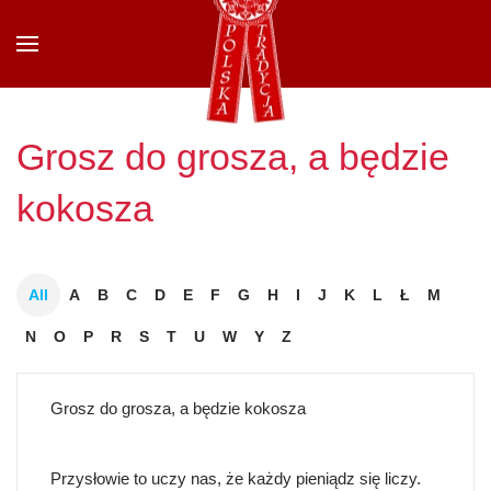
Przejdź do głównej treści
Grosz do grosza, a będzie
kokosza
All
A
B
C
D
E
F
G
H
I
J
K
L
Ł
M
N
O
P
R
S
T
U
W
Y
Z
Grosz do grosza, a będzie kokosza
Przysłowie to uczy nas, że każdy pieniądz się liczy.