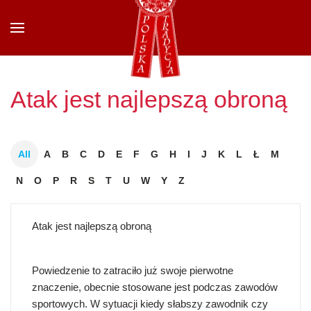
Przejdź do głównej treści
Atak jest najlepszą obroną
All
A
B
C
D
E
F
G
H
I
J
K
L
Ł
M
N
O
P
R
S
T
U
W
Y
Z
Atak jest najlepszą obroną
Powiedzenie to zatraciło już swoje pierwotne
znaczenie, obecnie stosowane jest podczas zawodów
sportowych. W sytuacji kiedy słabszy zawodnik czy