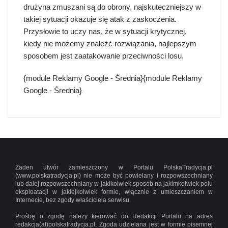
drużyna zmuszani są do obrony, najskuteczniejszy w
takiej sytuacji okazuje się atak z zaskoczenia.
Przysłowie to uczy nas, że w sytuacji krytycznej,
kiedy nie możemy znaleźć rozwiązania, najlepszym
sposobem jest zaatakowanie przeciwności losu.
{module Reklamy Google - Średnia}{module Reklamy
Google - Średnia}
Żaden utwór zamieszczony w Portalu PolskaTradycja.pl
(www.polskatradycja.pl) nie może być powielany i rozpowszechniany
lub dalej rozpowszechniany w jakikolwiek sposób na jakimkolwiek polu
eksploatacji w jakiejkolwiek formie, włącznie z umieszczaniem w
Internecie, bez zgody właściciela serwisu.
Prośbę o zgodę należy kierować do Redakcji Portalu na adres
redakcja(at)polskatradycja.pl. Zgoda udzielana jest w formie pisemnej