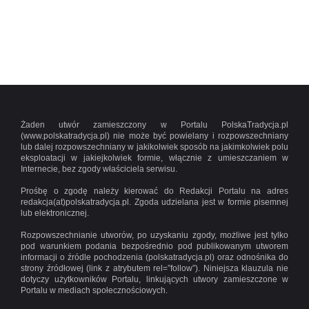
Żaden utwór zamieszczony w Portalu PolskaTradycja.pl
(www.polskatradycja.pl) nie może być powielany i rozpowszechniany
lub dalej rozpowszechniany w jakikolwiek sposób na jakimkolwiek polu
eksploatacji w jakiejkolwiek formie, włącznie z umieszczaniem w
Internecie, bez zgody właściciela serwisu.
Prośbę o zgodę należy kierować do Redakcji Portalu na adres
redakcja(at)polskatradycja.pl. Zgoda udzielana jest w formie pisemnej
lub elektronicznej.
Rozpowszechnianie utworów, po uzyskaniu zgody, możliwe jest tylko
pod warunkiem podania bezpośrednio pod publikowanym utworem
informacji o źródle pochodzenia (polskatradycja.pl) oraz odnośnika do
strony źródłowej (link z atrybutem rel=”follow”). Niniejsza klauzula nie
dotyczy użytkowników Portalu, linkujących utwory zamieszczone w
Portalu w mediach społecznościowych.