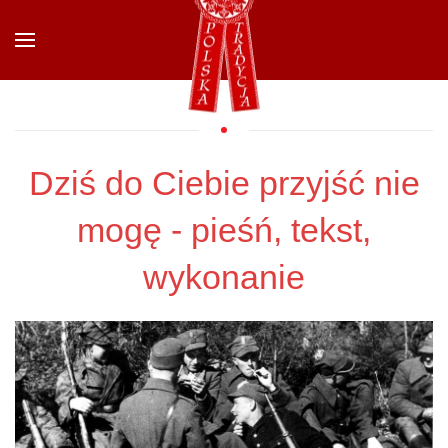
Przejdź do głównej treści
Dziś do Ciebie przyjść nie
mogę - pieśń, tekst,
wykonanie