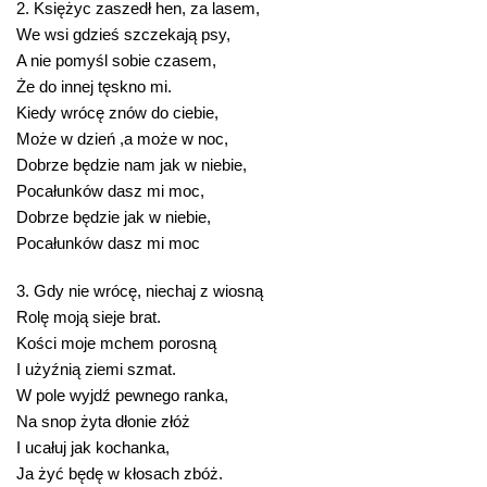
2. Księżyc zaszedł hen, za lasem,
We wsi gdzieś szczekają psy,
A nie pomyśl sobie czasem,
Że do innej tęskno mi.
Kiedy wrócę znów do ciebie,
Może w dzień ,a może w noc,
Dobrze będzie nam jak w niebie,
Pocałunków dasz mi moc,
Dobrze będzie jak w niebie,
Pocałunków dasz mi moc
3. Gdy nie wrócę, niechaj z wiosną
Rolę moją sieje brat.
Kości moje mchem porosną
I użyźnią ziemi szmat.
W pole wyjdź pewnego ranka,
Na snop żyta dłonie złóż
I ucałuj jak kochanka,
Ja żyć będę w kłosach zbóż.