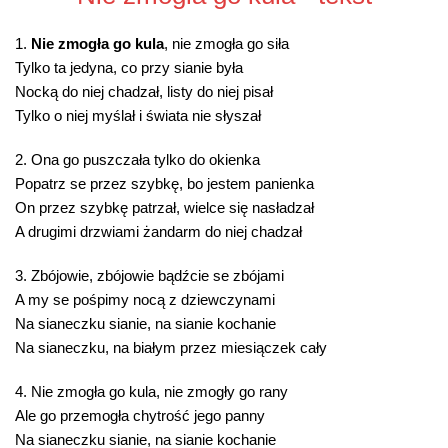
1.
Nie zmogła go kula
, nie zmogła go siła
Tylko ta jedyna, co przy sianie była
Nocką do niej chadzał, listy do niej pisał
Tylko o niej myślał i świata nie słyszał
2. Ona go puszczała tylko do okienka
Popatrz se przez szybkę, bo jestem panienka
On przez szybkę patrzał, wielce się nasładzał
A drugimi drzwiami żandarm do niej chadzał
3. Zbójowie, zbójowie bądźcie se zbójami
A my se pośpimy nocą z dziewczynami
Na sianeczku sianie, na sianie kochanie
Na sianeczku, na białym przez miesiączek cały
4. Nie zmogła go kula, nie zmogły go rany
Ale go przemogła chytrość jego panny
Na sianeczku sianie, na sianie kochanie