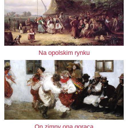
Na opolskim rynku
On zimny ona gorąca