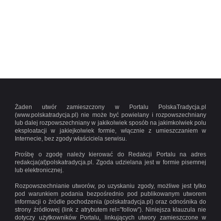
Żaden utwór zamieszczony w Portalu PolskaTradycja.pl
(www.polskatradycja.pl) nie może być powielany i rozpowszechniany
lub dalej rozpowszechniany w jakikolwiek sposób na jakimkolwiek polu
eksploatacji w jakiejkolwiek formie, włącznie z umieszczaniem w
Internecie, bez zgody właściciela serwisu.
Prośbę o zgodę należy kierować do Redakcji Portalu na adres
redakcja(at)polskatradycja.pl. Zgoda udzielana jest w formie pisemnej
lub elektronicznej.
Rozpowszechnianie utworów, po uzyskaniu zgody, możliwe jest tylko
pod warunkiem podania bezpośrednio pod publikowanym utworem
informacji o źródle pochodzenia (polskatradycja.pl) oraz odnośnika do
strony źródłowej (link z atrybutem rel=”follow”). Niniejsza klauzula nie
dotyczy użytkowników Portalu, linkujących utwory zamieszczone w