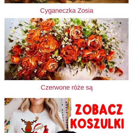
Cyganeczka Zosia
Czerwone róże są