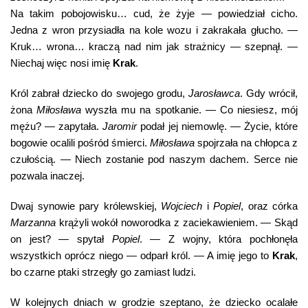
Na takim pobojowisku… cud, że żyje — powiedział cicho.
Jedna z wron przysiadła na kole wozu i zakrakała głucho. —
Kruk… wrona… kraczą nad nim jak strażnicy — szepnął. —
Niechaj więc nosi imię
Krak
.
Król zabrał dziecko do swojego grodu,
Jarosławca
. Gdy wrócił,
żona
Miłosława
wyszła mu na spotkanie. — Co niesiesz, mój
mężu? — zapytała.
Jaromir
podał jej niemowlę. — Życie, które
bogowie ocalili pośród śmierci.
Miłosława
spojrzała na chłopca z
czułością. — Niech zostanie pod naszym dachem. Serce nie
pozwala inaczej.
Dwaj synowie pary królewskiej,
Wojciech
i
Popiel
, oraz córka
Marzanna
krążyli wokół noworodka z zaciekawieniem. — Skąd
on jest? — spytał
Popiel
. — Z wojny, która pochłonęła
wszystkich oprócz niego — odparł król. — A imię jego to
Krak
,
bo czarne ptaki strzegły go zamiast ludzi.
W kolejnych dniach w grodzie szeptano, że dziecko ocalałe