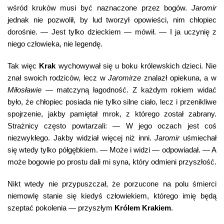
wśród kruków musi być naznaczone przez bogów.
Jaromir
jednak nie pozwolił, by lud tworzył opowieści, nim chłopiec
dorośnie. — Jest tylko dzieckiem — mówił. — I ja uczynię z
niego człowieka, nie legendę.
Tak więc
Krak
wychowywał się u boku królewskich dzieci. Nie
znał swoich rodziców, lecz w
Jaromirze
znalazł opiekuna, a w
Miłosławie
— matczyną łagodność. Z każdym rokiem widać
było, że chłopiec posiada nie tylko silne ciało, lecz i przenikliwe
spojrzenie, jakby pamiętał mrok, z którego został zabrany.
Strażnicy często powtarzali: — W jego oczach jest coś
niezwykłego. Jakby widział więcej niż inni.
Jaromir
uśmiechał
się wtedy tylko półgębkiem. — Może i widzi — odpowiadał. — A
może bogowie po prostu dali mi syna, który odmieni przyszłość.
Nikt wtedy nie przypuszczał, że porzucone na polu śmierci
niemowlę stanie się kiedyś człowiekiem, którego imię będą
szeptać pokolenia — przyszłym
Królem Krakiem
.