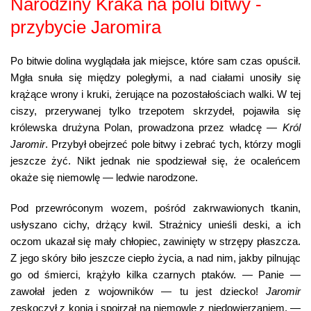
Narodziny Kraka na polu bitwy -
przybycie Jaromira
Po bitwie dolina wyglądała jak miejsce, które sam czas opuścił.
Mgła snuła się między poległymi, a nad ciałami unosiły się
krążące wrony i kruki, żerujące na pozostałościach walki. W tej
ciszy, przerywanej tylko trzepotem skrzydeł, pojawiła się
królewska drużyna Polan, prowadzona przez władcę —
Król
Jaromir
. Przybył obejrzeć pole bitwy i zebrać tych, którzy mogli
jeszcze żyć. Nikt jednak nie spodziewał się, że ocaleńcem
okaże się niemowlę — ledwie narodzone.
Pod przewróconym wozem, pośród zakrwawionych tkanin,
usłyszano cichy, drżący kwil. Strażnicy unieśli deski, a ich
oczom ukazał się mały chłopiec, zawinięty w strzępy płaszcza.
Z jego skóry biło jeszcze ciepło życia, a nad nim, jakby pilnując
go od śmierci, krążyło kilka czarnych ptaków. — Panie —
zawołał jeden z wojowników — tu jest dziecko!
Jaromir
zeskoczył z konia i spojrzał na niemowlę z niedowierzaniem. —