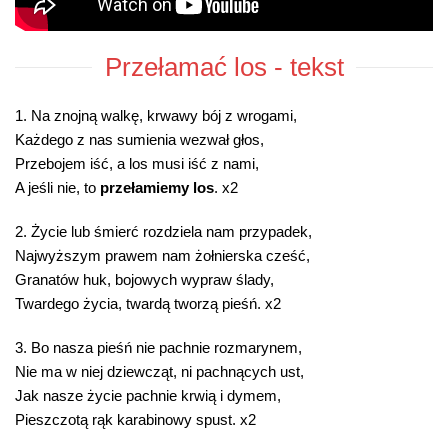
Przełamać los - tekst
1. Na znojną walkę, krwawy bój z wrogami,
Każdego z nas sumienia wezwał głos,
Przebojem iść, a los musi iść z nami,
A jeśli nie, to
przełamiemy los
. x2
2. Życie lub śmierć rozdziela nam przypadek,
Najwyższym prawem nam żołnierska cześć,
Granatów huk, bojowych wypraw ślady,
Twardego życia, twardą tworzą pieśń. x2
3. Bo nasza pieśń nie pachnie rozmarynem,
Nie ma w niej dziewcząt, ni pachnących ust,
Jak nasze życie pachnie krwią i dymem,
Pieszczotą rąk karabinowy spust. x2