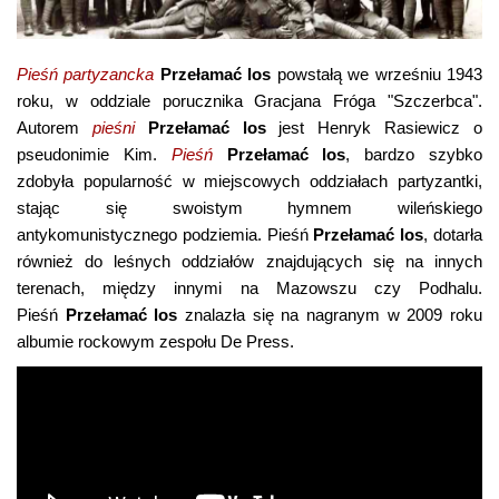
Pieśń partyzancka
Przełamać los
powstałą we wrześniu 1943
roku, w oddziale porucznika Gracjana Fróga "Szczerbca".
Autorem
pieśni
Przełamać los
jest Henryk Rasiewicz o
pseudonimie Kim.
Pieśń
Przełamać los
, bardzo szybko
zdobyła popularność w miejscowych oddziałach partyzantki,
stając się swoistym hymnem wileńskiego
antykomunistycznego podziemia. Pieśń
Przełamać los
, dotarła
również do leśnych oddziałów znajdujących się na innych
terenach, między innymi na Mazowszu czy Podhalu.
Pieśń
Przełamać los
znalazła się na nagranym w 2009 roku
albumie rockowym zespołu De Press.