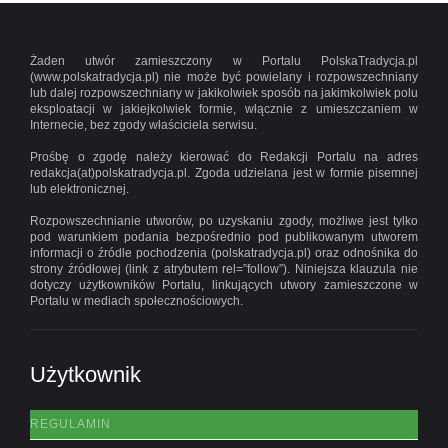
Żaden utwór zamieszczony w Portalu PolskaTradycja.pl
(www.polskatradycja.pl) nie może być powielany i rozpowszechniany
lub dalej rozpowszechniany w jakikolwiek sposób na jakimkolwiek polu
eksploatacji w jakiejkolwiek formie, włącznie z umieszczaniem w
Internecie, bez zgody właściciela serwisu.
Prośbę o zgodę należy kierować do Redakcji Portalu na adres
redakcja(at)polskatradycja.pl. Zgoda udzielana jest w formie pisemnej
lub elektronicznej.
Rozpowszechnianie utworów, po uzyskaniu zgody, możliwe jest tylko
pod warunkiem podania bezpośrednio pod publikowanym utworem
informacji o źródle pochodzenia (polskatradycja.pl) oraz odnośnika do
strony źródłowej (link z atrybutem rel=”follow”). Niniejsza klauzula nie
dotyczy użytkowników Portalu, linkujących utwory zamieszczone w
Portalu w mediach społecznościowych.
Użytkownik
REGULAMIN