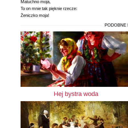
Matuchno moja,
To on mnie tak pięknie rzecze:
Żeniczko moja!
PODOBNE 
Hej bystra woda