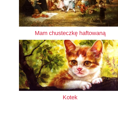
Mam chusteczkę haftowaną
Kotek