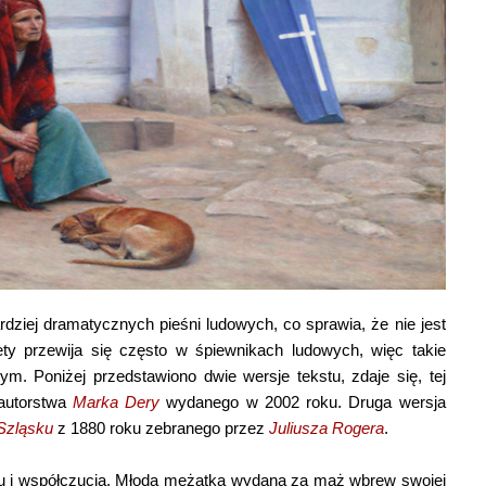
rdziej dramatycznych pieśni ludowych, co sprawia, że nie jest
ty przewija się często w śpiewnikach ludowych, więc takie
 Poniżej przedstawiono dwie wersje tekstu, zdaje się, tej
utorstwa
Marka Dery
wydanego w 2002 roku. Druga wersja
Szląsku
z 1880 roku zebranego przez
Juliusza Rogera
.
u i współczucia. Młoda mężatka wydana za mąż wbrew swojej