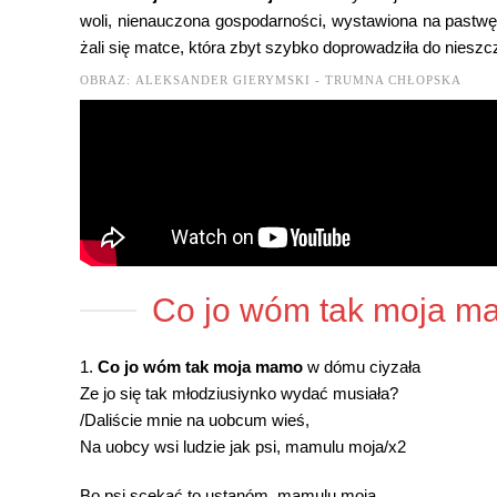
woli, nienauczona gospodarności, wystawiona na past
żali się matce, która zbyt szybko doprowadziła do niesz
OBRAZ: ALEKSANDER GIERYMSKI - TRUMNA CHŁOPSKA
Co jo wóm tak moja ma
1.
Co jo wóm tak moja mamo
w dómu ciyzała
Ze jo się tak młodziusiynko wydać musiała?
/Daliście mnie na uobcum wieś,
Na uobcy wsi ludzie jak psi, mamulu moja/x2
Bo psi scekać to ustanóm, mamulu moja