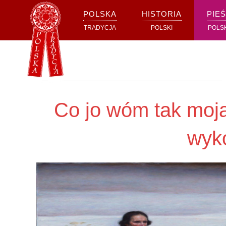
POLSKA
HISTORIA
PIEŚ
Przejdź do głównej treści
TRADYCJA
POLSKI
POLS
Co jo wóm tak moja
wyk