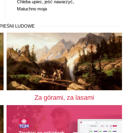
Chleba upiec, jeść nawarzyć,
Matuchno moja
PIEŚNI LUDOWE
Za górami, za lasami