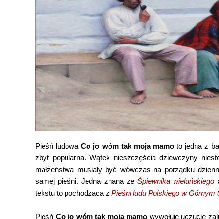
Pieśń ludowa
Co jo wóm tak moja mamo
to jedna z ba
zbyt popularna. Wątek nieszczęścia dziewczyny nieste
małżeństwa musiały być wówczas na porządku dziennym.
samej pieśni. Jedna znana ze
Śpiewnika wieluńskiego
a
tekstu to pochodząca z
Pieśni ludu Polskiego w Górnym 
Pieśń
Co jo wóm tak moja mamo
wywołuje uczucie żal