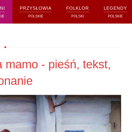
NI
PRZYSŁOWIA
FOLKLOR
LEGENDY
KIE
POLSKIE
POLSKI
POLSKIE
 mamo - pieśń, tekst,
onanie