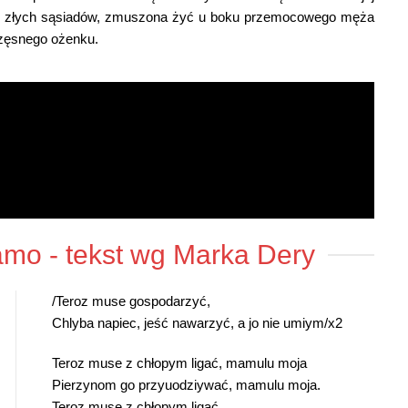
wę złych sąsiadów, zmuszona żyć u boku przemocowego męża
częsnego ożenku.
mo - tekst wg Marka Dery
/Teroz muse gospodarzyć,
Chlyba napiec, jeść nawarzyć, a jo nie umiym/x2
Teroz muse z chłopym ligać, mamulu moja
Pierzynom go przyuodziywać, mamulu moja.
Teroz muse z chłopym ligać,