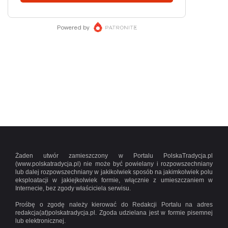
Żaden utwór zamieszczony w Portalu PolskaTradycja.pl
(www.polskatradycja.pl) nie może być powielany i rozpowszechniany
lub dalej rozpowszechniany w jakikolwiek sposób na jakimkolwiek polu
eksploatacji w jakiejkolwiek formie, włącznie z umieszczaniem w
Internecie, bez zgody właściciela serwisu.
Prośbę o zgodę należy kierować do Redakcji Portalu na adres
redakcja(at)polskatradycja.pl. Zgoda udzielana jest w formie pisemnej
lub elektronicznej.