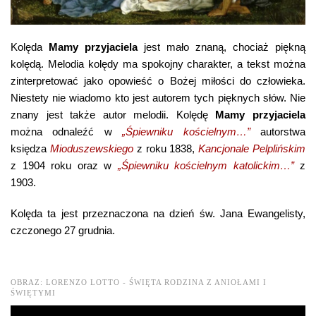
Kolęda
Mamy przyjaciela
jest mało znaną, chociaż piękną
kolędą. Melodia kolędy ma spokojny charakter, a tekst można
zinterpretować jako opowieść o Bożej miłości do człowieka.
Niestety nie wiadomo kto jest autorem tych pięknych słów. Nie
znany jest także autor melodii. Kolędę
Mamy przyjaciela
można odnaleźć w
„Śpiewniku kościelnym…”
autorstwa
księdza
Mioduszewskiego
z roku 1838,
Kancjonale Pelplińskim
z 1904 roku oraz w
„Śpiewniku kościelnym katolickim…”
z
1903.
Kolęda ta jest przeznaczona na dzień św. Jana Ewangelisty,
czczonego 27 grudnia.
OBRAZ: LORENZO LOTTO - ŚWIĘTA RODZINA Z ANIOŁAMI I
ŚWIĘTYMI