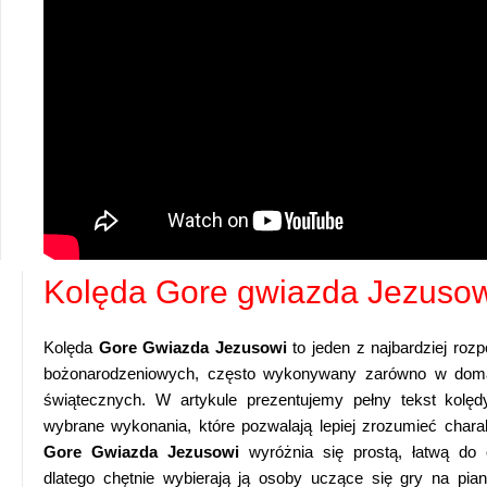
Kolęda Gore gwiazda Jezusowi
Kolęda
Gore Gwiazda Jezusowi
to jeden z najbardziej roz
bożonarodzeniowych, często wykonywany zarówno w doma
świątecznych. W artykule prezentujemy pełny tekst kolęd
wybrane wykonania, które pozwalają lepiej zrozumieć charak
Gore Gwiazda Jezusowi
wyróżnia się prostą, łatwą do 
dlatego chętnie wybierają ją osoby uczące się gry na piani