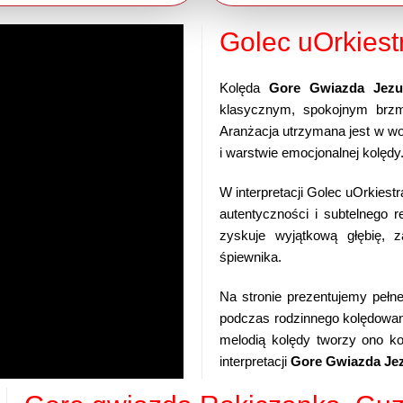
Golec uOrkiest
Kolęda
Gore Gwiazda Jezu
klasycznym, spokojnym brzmi
Aranżacja utrzymana jest w wo
i warstwie emocjonalnej kolędy
W interpretacji Golec uOrkiestr
autentyczności i subtelnego r
zyskuje wyjątkową głębię, 
śpiewnika.
Na stronie prezentujemy pełn
podczas rodzinnego kolędowania
melodią kolędy tworzy ono ko
interpretacji
Gore Gwiazda Je