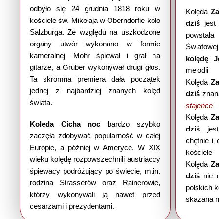
odbyło się 24 grudnia 1818 roku w
Kolęda
Za
kościele św. Mikołaja w Oberndorfie koło
dziś
jes
Salzburga. Ze względu na uszkodzone
powstała
organy utwór wykonano w formie
Światowej
kameralnej: Mohr śpiewał i grał na
kolędę J
gitarze, a Gruber wykonywał drugi głos.
melod
Ta skromna premiera dała początek
Kolęda
Za
jednej z najbardziej znanych kolęd
dziś
znana
świata.
stajenc
Kolęda
Za
Kolęda Cicha noc
bardzo szybko
dziś
jes
zaczęła zdobywać popularność w całej
chętnie i
Europie, a później w Ameryce. W XIX
koście
wieku kolędę rozpowszechnili austriaccy
Kolęda
Za
śpiewacy podróżujący po świecie, m.in.
dziś
nie 
rodzina Strasserów oraz Rainerowie,
polskich k
którzy wykonywali ją nawet przed
skazana n
cesarzami i prezydentami.