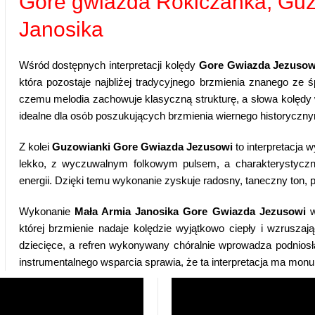
Gore gwiazda Rokiczanka, Guz
Janosika
Wśród dostępnych interpretacji kolędy
Gore Gwiazda Jezusow
która pozostaje najbliżej tradycyjnego brzmienia znanego ze 
czemu melodia zachowuje klasyczną strukturę, a słowa kolędy 
idealne dla osób poszukujących brzmienia wiernego historyczn
Z kolei
Guzowianki Gore Gwiazda Jezusowi
to interpretacja 
lekko, z wyczuwalnym folkowym pulsem, a charakterystyczny
energii. Dzięki temu wykonanie zyskuje radosny, taneczny ton,
Wykonanie
Mała Armia Janosika Gore Gwiazda Jezusowi
w
której brzmienie nadaje kolędzie wyjątkowo ciepły i wzrusza
dziecięce, a refren wykonywany chóralnie wprowadza podniosłą
instrumentalnego wsparcia sprawia, że ta interpretacja ma monu