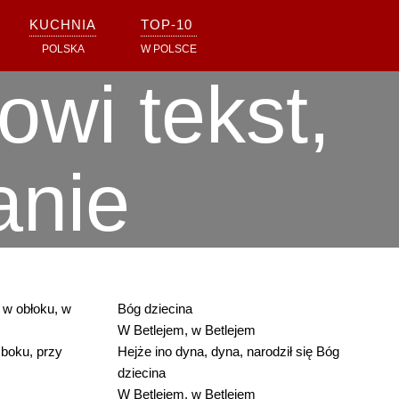
KUCHNIA
TOP-10
POLSKA
W POLSCE
wi tekst,
anie
w obłoku, w
Bóg dziecina
W Betlejem, w Betlejem
 boku, przy
Hejże ino dyna, dyna, narodził się Bóg
dziecina
W Betlejem, w Betlejem