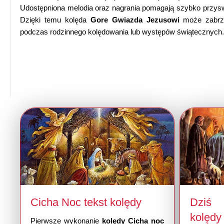
Udostępniona melodia oraz nagrania pomagają szybko przyswoi
Dzięki temu kolęda
Gore Gwiazda Jezusowi
może zabrzm
podczas rodzinnego kolędowania lub występów świątecznych
Cicha Noc tekst kolędy
Dziś 
kolędy
Pierwsze wykonanie
kolędy Cicha noc