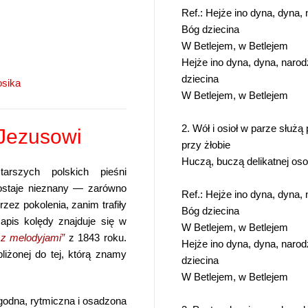
Ref.: Hejże ino dyna, dyna, 
Bóg dziecina
W Betlejem, w Betlejem
Hejże ino dyna, dyna, narodz
dziecina
osika
W Betlejem, w Betlejem
2. Wół i osioł w parze służą 
 Jezusowi
przy żłobie
Huczą, buczą delikatnej oso
rszych polskich pieśni
ostaje nieznany — zarówno
Ref.: Hejże ino dyna, dyna, 
zez pokolenia, zanim trafiły
Bóg dziecina
pis kolędy znajduje się w
W Betlejem, w Betlejem
y z melodyjami”
z 1843 roku.
Hejże ino dyna, dyna, narodz
liżonej do tej, którą znamy
dziecina
W Betlejem, w Betlejem
ogodna, rytmiczna i osadzona