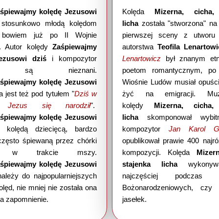
śpiewajmy kolędę Jezusowi
Kolęda
Mizerna, cicha,
t stosunkowo młodą kolędom
licha
została "stworzona" na
 bowiem już po II Wojnie
pierwszej sceny z utworu 
. Autor kolędy
Zaśpiewajmy
autorstwa
Teofila Lenartow
ezusowi dziś
i kompozytor
Lenartowicz
był znanym etn
ii są nieznani.
poetom romantycznym, po 
śpiewajmy kolędę Jezusowi
Wiośnie Ludów musiał opuści
 jest też pod tytułem "
Dziś w
żyć na emigracji. Mu
e Jezus się narodził
".
kolędy
Mizerna, cicha,
śpiewajmy kolędę Jezusowi
licha
skomponował wybit
t kolędą dziecięcą, bardzo
kompozytor
Jan Karol Ga
 często śpiewaną przez chórki
opublikował prawie 400 najró
le w trakcie mszy.
kompozycji. Kolęda
Mizern
śpiewajmy kolędę Jezusowi
stajenka licha
wykonyw
należy do najpopularniejszych
najczęściej podczas k
olęd, nie mniej nie została ona
Bożonarodzeniowych, czy 
a zapomnienie.
jasełek.