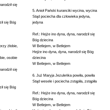
narodził się
5. Anioł Pański kuranciki wycina, wycina
Stąd pociecha dla człowieka jedyna,
ił się Bóg
jedyna
Ref.: Hejże ino dyna, dyna, narodził się
Bóg dziecina
przy żłobie,
W Betlejem, w Betlejem
Hejże ino dyna, dyna, narodził się Bóg
bie, osobie
dziecina
W Betlejem, w Betlejem
narodził się
6. Już Maryja Jezuleńka powiła, powiła
Stąd wesele i pociecha zstąpiła, zstąpiła
ił się Bóg
Ref.: Hejże ino dyna, dyna, narodził się
Bóg dziecina
W Betlejem, w Betlejem