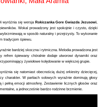
owianki, Mała Aramia
i
wyróżnia się wersja
Rokiczanka Gore Gwiazda Jezusowi
,
śpiewników. Wokal prowadzony jest spokojnie i czysto, dzięki
wybrzmiewają w sposób naturalny i przejrzysty. To wykonanie
ym tradycjom śpiewu.
wyraźnie bardziej skoczna i rytmiczna. Melodia prowadzona jest
 refren śpiewany chóralnie dodaje utworowi dynamiki oraz
 przypominający żywiołowe kolędowanie w większej grupie.
yróżnia się natomiast obecnością dużej orkiestry dziecięcej,
jący charakter. W partiach solowych wyraźnie dominują głosy
 i pełną emocji atmosferę. Zestawienie licznych głosów oraz
mentalne, a jednocześnie bardzo rodzinne brzmienie.