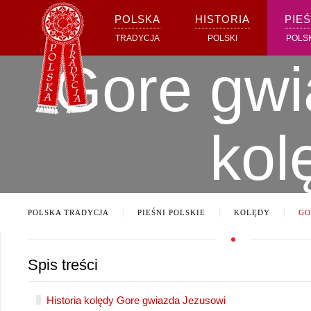
POLSKA
HISTORIA
PIEŚ
Przejdź do głównej treści
TRADYCJA
POLSKI
POLS
Gore gwi
kol
POLSKA TRADYCJA
PIEŚNI POLSKIE
KOLĘDY
GO
Spis treści
Historia kolędy Gore gwiazda Jezusowi