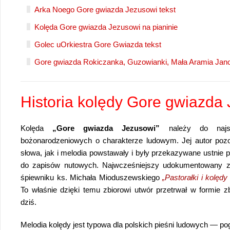
Arka Noego Gore gwiazda Jezusowi tekst
Kolęda Gore gwiazda Jezusowi na pianinie
Golec uOrkiestra Gore Gwiazda tekst
Gore gwiazda Rokiczanka, Guzowianki, Mała Aramia Jan
Historia kolędy Gore gwiazda
Kolęda
„Gore gwiazda Jezusowi”
należy do najsta
bożonarodzeniowych o charakterze ludowym. Jej autor poz
słowa, jak i melodia powstawały i były przekazywane ustnie pr
do zapisów nutowych. Najwcześniejszy udokumentowany za
śpiewniku ks. Michała Mioduszewskiego
„Pastorałki i kolęd
To właśnie dzięki temu zbiorowi utwór przetrwał w formie zb
dziś.
Melodia kolędy jest typowa dla polskich pieśni ludowych — p