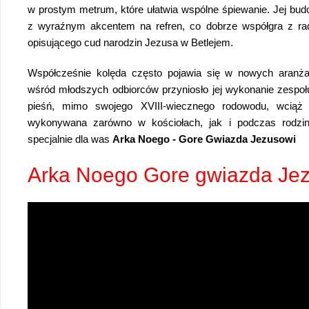
w prostym metrum, które ułatwia wspólne śpiewanie. Jej bu
z wyraźnym akcentem na refren, co dobrze współgra z ra
opisującego cud narodzin Jezusa w Betlejem.
Współcześnie kolęda często pojawia się w nowych aranża
wśród młodszych odbiorców przyniosło jej wykonanie zespo
pieśń, mimo swojego XVIII-wiecznego rodowodu, wciąż 
wykonywana zarówno w kościołach, jak i podczas rodzin
specjalnie dla was
Arka Noego - Gore Gwiazda Jezusowi
Arka Noego Gore gwiazda Jez