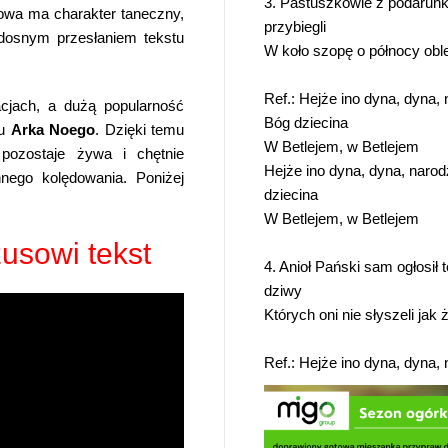
3. Pastuszkowie z podarunki
dowa ma charakter taneczny,
przybiegli
dosnym przesłaniem tekstu
W koło szopę o północy obleg
Ref.: Hejże ino dyna, dyna, 
cjach, a dużą popularność
Bóg dziecina
łu
Arka Noego
. Dzięki temu
W Betlejem, w Betlejem
pozostaje żywa i chętnie
Hejże ino dyna, dyna, narodz
nego kolędowania. Poniżej
dziecina
W Betlejem, w Betlejem
usowi tekst
4. Anioł Pański sam ogłosił t
dziwy
Których oni nie słyszeli jak 
Ref.: Hejże ino dyna, dyna, 