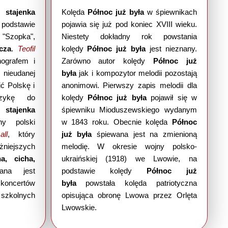
 stajenka
Kolęda
Północ już była
w śpiewnikach
 podstawie
pojawia się już pod koniec XVIII wieku.
"Szopka",
Niestety dokładny rok powstania
icza
.
Teofil
kolędy
Północ już była
jest nieznany.
ografem i
Zarówno autor kolędy
Północ już
nieudanej
była
jak i kompozytor melodii pozostają
ć Polskę i
anonimowi. Pierwszy zapis melodii dla
zykę do
kolędy
Północ już była
pojawił się w
 stajenka
śpiewniku Mioduszewskiego wydanym
ny polski
w 1843 roku. Obecnie kolęda
Północ
ll
, który
już była
śpiewana jest na zmienioną
żniejszych
melodię. W okresie wojny polsko-
a, cicha,
ukraińskiej (1918) we Lwowie, na
ana jest
podstawie kolędy
Północ już
oncertów
była
powstała kolęda patriotyczna
szkolnych
opisująca obronę Lwowa przez Orlęta
Lwowskie.