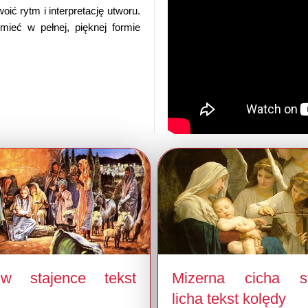
ć rytm i interpretację utworu.
ieć w pełnej, pięknej formie
.
w stajence tekst
Mizerna cicha st
licha tekst kolędy