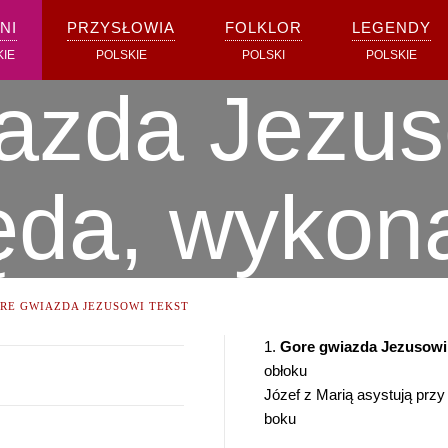
NI
PRZYSŁOWIA
FOLKLOR
LEGENDY
KIE
POLSKIE
POLSKI
POLSKIE
azda Jezuso
ęda, wykon
RE GWIAZDA JEZUSOWI TEKST
1.
Gore gwiazda Jezusowi
obłoku
Józef z Marią asystują przy
boku