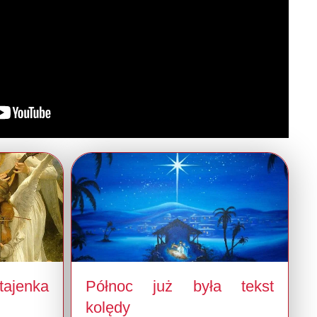
ajenka
Północ już była tekst
kolędy