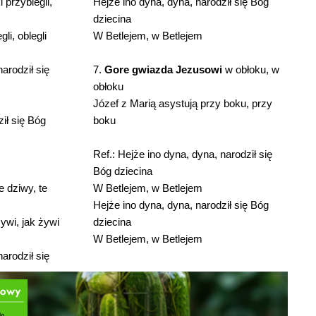
 przybiegli,
Hejże ino dyna, dyna, narodził się Bóg
dziecina
li, oblegli
W Betlejem, w Betlejem
narodził się
7.
Gore gwiazda Jezusowi
w obłoku, w
obłoku
Józef z Marią asystują przy boku, przy
ił się Bóg
boku
Ref.: Hejże ino dyna, dyna, narodził się
Bóg dziecina
e dziwy, te
W Betlejem, w Betlejem
Hejże ino dyna, dyna, narodził się Bóg
żywi, jak żywi
dziecina
W Betlejem, w Betlejem
narodził się