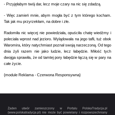
- Przyjęłabym twój dar, lecz moje czary na nic się zdadzą.
- Więc zamień mnie, abym mogła być z tym którego kocham.
Tak jak mu przyrzekłam, na dobre i złe.
Radomiła nic więcej nie powiedziała, opuściła chatę wiedźmy i
poleciała wprost nad jezioro. Wylądowała na jego tafli, tuż obok
Waromira, który natychmiast poznał swoją narzeczoną. Od tego
dnia żyli razem nie jako ludzie, lecz łabędzie. Miłość tych
dwojga sprawiła, że od tamtej pory łabędzie łączą się w pary na
całe życie.
{module Reklama - Czerwona Responsywna}
Żaden utwór zamieszczony w Portalu PolskaTradycja.pl
(www.polskatradycja.pl) nie może być powielany i rozpowszechniany