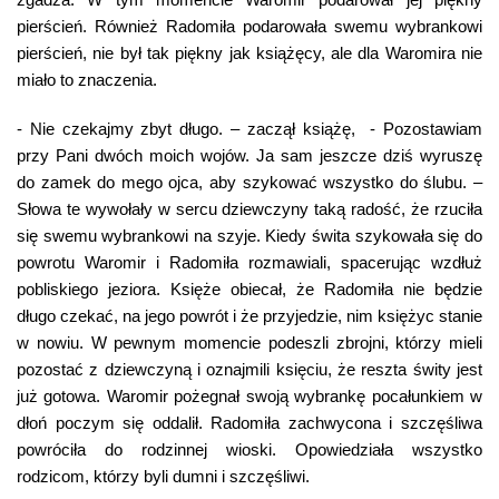
pierścień. Również Radomiła podarowała swemu wybrankowi
pierścień, nie był tak piękny jak książęcy, ale dla Waromira nie
miało to znaczenia.
- Nie czekajmy zbyt długo. – zaczął książę, - Pozostawiam
przy Pani dwóch moich wojów. Ja sam jeszcze dziś wyruszę
do zamek do mego ojca, aby szykować wszystko do ślubu. –
Słowa te wywołały w sercu dziewczyny taką radość, że rzuciła
się swemu wybrankowi na szyje. Kiedy świta szykowała się do
powrotu Waromir i Radomiła rozmawiali, spacerując wzdłuż
pobliskiego jeziora. Księże obiecał, że Radomiła nie będzie
długo czekać, na jego powrót i że przyjedzie, nim księżyc stanie
w nowiu. W pewnym momencie podeszli zbrojni, którzy mieli
pozostać z dziewczyną i oznajmili księciu, że reszta świty jest
już gotowa. Waromir pożegnał swoją wybrankę pocałunkiem w
dłoń poczym się oddalił. Radomiła zachwycona i szczęśliwa
powróciła do rodzinnej wioski. Opowiedziała wszystko
rodzicom, którzy byli dumni i szczęśliwi.