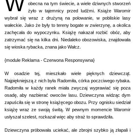
W
obecna na tym świecie, a wiele dziwnych stworzeń
żyło w tajemnicy przed ludźmi. Książe Waromir
wybrał się wraz z drużyną na polowanie, w pobliskie lasy
wałeckie. Jako że były to tereny bogate w zwierzynę, a okolica
zachęcała do wypoczynku. Książę nakazał rozbić obóz, aby
zatrzymać się na kilka dni. Niedaleko obozowiska, znajdowała
się wioska rybacka, znana jako Wałcz.
{module Reklama - Czerwona Responsywna}
W osadzie tej, mieszkało wiele pięknych dziewcząt.
Najpiękniejszą z nich była Radomiła, córka poczciwego rybaka.
Radomiła w każdy ranek miała zwyczaj wyprawiać się poza
osadę, aby nazbierać owoców lasu. Dziewczyna widząc dym
zapuściła się w stronę książęcego obozu. Przy ognisku siedział
książę wraz ze swoją świtą. W pewnym momencie Waromir
usłyszał szelest, rozkazał więc aby straż to sprawdziła.
Dziewczyna próbowała uciekać, ale zbrojni szybko ją złapali i