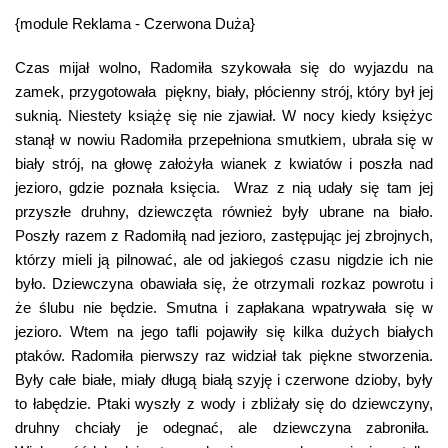
{module Reklama - Czerwona Duża}
Czas mijał wolno, Radomiła szykowała się do wyjazdu na
zamek, przygotowała piękny, biały, płócienny strój, który był jej
suknią. Niestety książę się nie zjawiał. W nocy kiedy księżyc
stanął w nowiu Radomiła przepełniona smutkiem, ubrała się w
biały strój, na głowę założyła wianek z kwiatów i poszła nad
jezioro, gdzie poznała księcia. Wraz z nią udały się tam jej
przyszłe druhny, dziewczęta również były ubrane na biało.
Poszły razem z Radomiłą nad jezioro, zastępując jej zbrojnych,
którzy mieli ją pilnować, ale od jakiegoś czasu nigdzie ich nie
było. Dziewczyna obawiała się, że otrzymali rozkaz powrotu i
że ślubu nie będzie. Smutna i zapłakana wpatrywała się w
jezioro. Wtem na jego tafli pojawiły się kilka dużych białych
ptaków. Radomiła pierwszy raz widział tak piękne stworzenia.
Były całe białe, miały długą białą szyję i czerwone dzioby, były
to łabędzie. Ptaki wyszły z wody i zbliżały się do dziewczyny,
druhny chciały je odegnać, ale dziewczyna zabroniła.