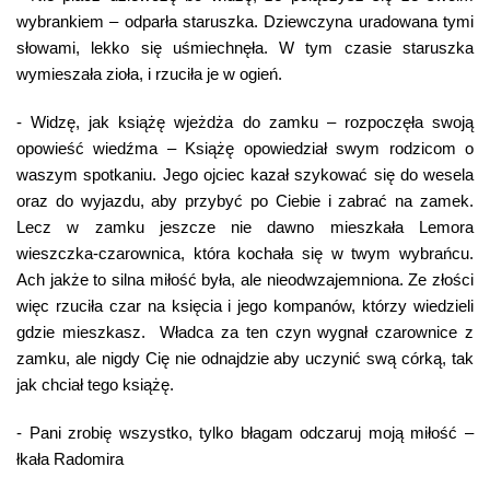
wybrankiem – odparła staruszka. Dziewczyna uradowana tymi
słowami, lekko się uśmiechnęła. W tym czasie staruszka
wymieszała zioła, i rzuciła je w ogień.
- Widzę, jak książę wjeżdża do zamku – rozpoczęła swoją
opowieść wiedźma – Książę opowiedział swym rodzicom o
waszym spotkaniu. Jego ojciec kazał szykować się do wesela
oraz do wyjazdu, aby przybyć po Ciebie i zabrać na zamek.
Lecz w zamku jeszcze nie dawno mieszkała Lemora
wieszczka-czarownica, która kochała się w twym wybrańcu.
Ach jakże to silna miłość była, ale nieodwzajemniona. Ze złości
więc rzuciła czar na księcia i jego kompanów, którzy wiedzieli
gdzie mieszkasz. Władca za ten czyn wygnał czarownice z
zamku, ale nigdy Cię nie odnajdzie aby uczynić swą córką, tak
jak chciał tego książę.
- Pani zrobię wszystko, tylko błagam odczaruj moją miłość –
łkała Radomira