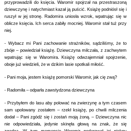
przyprowadzili do księcia. Waromir spojrzał na przestraszoną
dziewczynę i natychmiast kazał ją puścić. Książę podniósł się i
ruszył w jej stronę. Radomira uniosła wzrok, wpatrując się w
oblicze księcia. Ich serca zabiły mocniej. Waromir stał tuż przy
niej.
- Wybacz mi Pani zachowanie strażników, sądziliśmy, że to
zbóje – powiedział książę. Dziewczyna milczała, z zachwytem
wpatrując się w Waromira. Książę odwzajemniał spojrzenie,
oboje już wiedzieli, że w dzikim lasie spotkali miłość.
- Pani moja, jestem książę pomorski Waromir, jak cię zwą?
- Radomiła – odparła zawstydzona dziewczyna
- Przybyłem do lasu aby polować na zwierzynę a tym czasem
sam upolowany zostałem – rzekł książę, po chwili milczenia
dodał – Pani zgódź się i zostań moją żoną. – Dziewczyna nic
nie odpowiedziała, jedynie skinęła głową na znak, że się
zgadza. W tym momencie Waromir podarował jej piękny