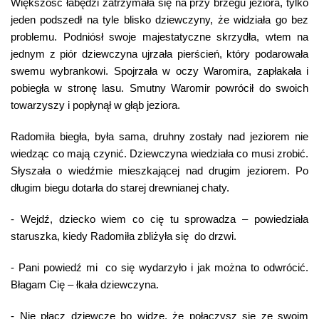
Większość łabędzi zatrzymała się na przy brzegu jeziora, tylko
jeden podszedł na tyle blisko dziewczyny, że widziała go bez
problemu. Podniósł swoje majestatyczne skrzydła, wtem na
jednym z piór dziewczyna ujrzała pierścień, który podarowała
swemu wybrankowi. Spojrzała w oczy Waromira, zapłakała i
pobiegła w stronę lasu. Smutny Waromir powrócił do swoich
towarzyszy i popłynął w głąb jeziora.
Radomiła biegła, była sama, druhny zostały nad jeziorem nie
wiedząc co mają czynić. Dziewczyna wiedziała co musi zrobić.
Słyszała o wiedźmie mieszkającej nad drugim jeziorem. Po
długim biegu dotarła do starej drewnianej chaty.
- Wejdź, dziecko wiem co cię tu sprowadza – powiedziała
staruszka, kiedy Radomiła zbliżyła się do drzwi.
- Pani powiedź mi co się wydarzyło i jak można to odwrócić.
Błagam Cię – łkała dziewczyna.
- Nie płacz dziewczę bo widzę, że połączysz się ze swoim