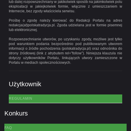
lub dalej rozpowszechniany w jakikolwiek sposób na jakimkolwiek polu
eksploatacji w jakiejkolwiek formie, włącznie z umieszczaniem w
Internecie, bez zgody właściciela serwisu.
Prośbę o zgodę należy kierować do Redakcji Portalu na adres
redakcja(at)polskatradycja.pl. Zgoda udzielana jest w formie pisemnej
lub elektronicznej.
Rozpowszechnianie utworów, po uzyskaniu zgody, możliwe jest tylko
pod warunkiem podania bezpośrednio pod publikowanym utworem
informacji o źródle pochodzenia (polskatradycja.pl) oraz odnośnika do
strony źródłowej (link z atrybutem rel=”follow”). Niniejsza klauzula nie
dotyczy użytkowników Portalu, linkujących utwory zamieszczone w
Portalu w mediach społecznościowych.
Użytkownik
REGULAMIN
Konkurs
FAQ