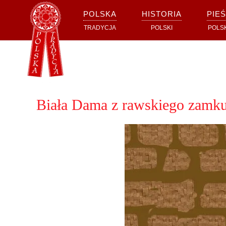
POLSKA
HISTORIA
PIEŚ
Przejdź do głównej treści
TRADYCJA
POLSKI
POLS
Biała Dama z rawskiego zamk