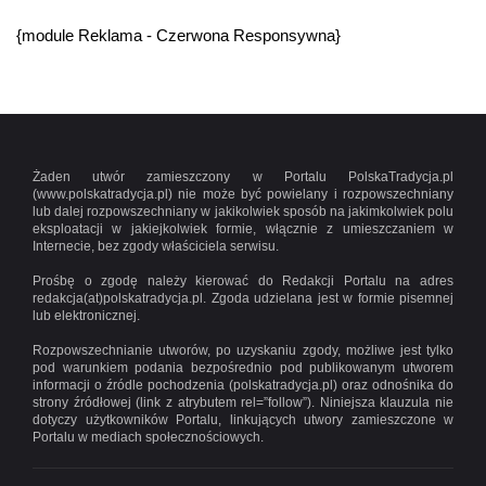
{module Reklama - Czerwona Responsywna}
Żaden utwór zamieszczony w Portalu PolskaTradycja.pl
(www.polskatradycja.pl) nie może być powielany i rozpowszechniany
lub dalej rozpowszechniany w jakikolwiek sposób na jakimkolwiek polu
eksploatacji w jakiejkolwiek formie, włącznie z umieszczaniem w
Internecie, bez zgody właściciela serwisu.
Prośbę o zgodę należy kierować do Redakcji Portalu na adres
redakcja(at)polskatradycja.pl. Zgoda udzielana jest w formie pisemnej
lub elektronicznej.
Rozpowszechnianie utworów, po uzyskaniu zgody, możliwe jest tylko
pod warunkiem podania bezpośrednio pod publikowanym utworem
informacji o źródle pochodzenia (polskatradycja.pl) oraz odnośnika do
strony źródłowej (link z atrybutem rel=”follow”). Niniejsza klauzula nie
dotyczy użytkowników Portalu, linkujących utwory zamieszczone w
Portalu w mediach społecznościowych.