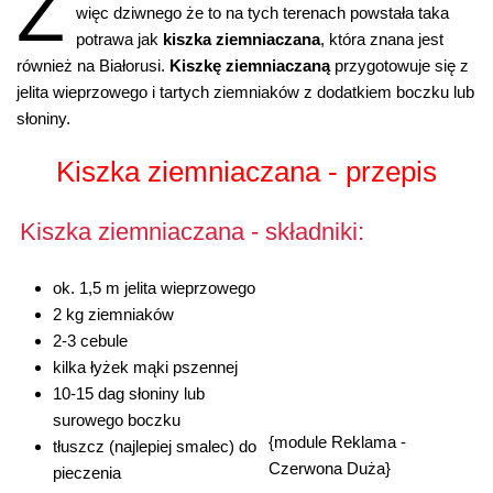
Z
więc dziwnego że to na tych terenach powstała taka
potrawa jak
kiszka ziemniaczana
, która znana jest
również na Białorusi.
Kiszkę ziemniaczaną
przygotowuje się z
jelita wieprzowego i tartych ziemniaków z dodatkiem boczku lub
słoniny.
Kiszka ziemniaczana - przepis
Kiszka ziemniaczana - składniki:
ok. 1,5 m jelita wieprzowego
2 kg ziemniaków
2-3 cebule
kilka łyżek mąki pszennej
10-15 dag słoniny lub
surowego boczku
{module Reklama -
tłuszcz (najlepiej smalec) do
Czerwona Duża}
pieczenia