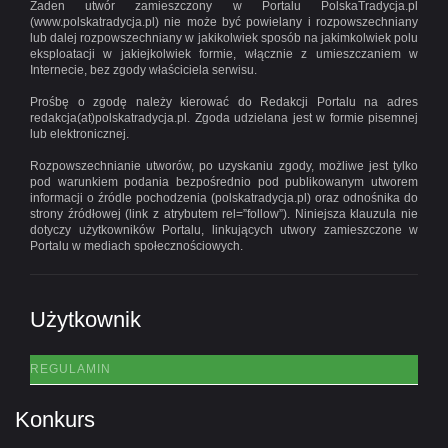
Żaden utwór zamieszczony w Portalu PolskaTradycja.pl
(www.polskatradycja.pl) nie może być powielany i rozpowszechniany
lub dalej rozpowszechniany w jakikolwiek sposób na jakimkolwiek polu
eksploatacji w jakiejkolwiek formie, włącznie z umieszczaniem w
Internecie, bez zgody właściciela serwisu.
Prośbę o zgodę należy kierować do Redakcji Portalu na adres
redakcja(at)polskatradycja.pl. Zgoda udzielana jest w formie pisemnej
lub elektronicznej.
Rozpowszechnianie utworów, po uzyskaniu zgody, możliwe jest tylko
pod warunkiem podania bezpośrednio pod publikowanym utworem
informacji o źródle pochodzenia (polskatradycja.pl) oraz odnośnika do
strony źródłowej (link z atrybutem rel=”follow”). Niniejsza klauzula nie
dotyczy użytkowników Portalu, linkujących utwory zamieszczone w
Portalu w mediach społecznościowych.
Użytkownik
REGULAMIN
Konkurs