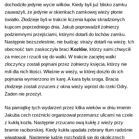
dochodziło jedynie wycie wilków. Kiedy byli już blisko zamku
zauważyli, że jedynie w okienkach zamkowej wieży płonie
światło. Złodzieje byli w trakcie liczenia łupów skradzionych
kupcom poprzedniego dnia. Jakub poprowadził żołnierzy
podziemnymi przejściami, którymi dotarli do lochów zamku.
Następnie bezszelestnie, nie budząc straży dotarli na wieżę. Ich
obecność tam zaskoczyła braci
Kozłów
, którzy sami chwycili
za miecze i rzucili się do walki. W trakcie zaciętej walki
złoczyńcy zostali pojmani przez żołnierzy księcia, którzy nie
mili dla nich litości. Właśnie w wieży, w której doszło do ich
pojmania wymierzono im karę. A kara była sroga. Bracia
złodzieje zostali zrzuceni z okna wieży wprost do rzeki Odry.
Żaden nie przeżył.
Na pamiątkę tych wydarzeń przez kilka wieków w dniu imienin
Jakuba cech rzeźnicki organizował przemarsz ulicami na czele
z kukłą kozła. Następnie zrzucano ową kukłę z wieży przy
bramie raciborskiej. Kiedy kukła upadała zebrany tłum radośnie
wiwatował. Następnie ludzie rozchodzili się do okolicznych