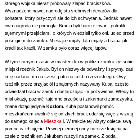
którego wojska nieraz próbowały złapać braciszków.
Wyznaczono nawet nagrodę stu srebrnych denarów dla
bohatera, który przyczyni się do ich schwytania. Jednak nawet
owa nagroda nie pomogła. Bracia byli bardzo cwani, potrafili
tajemnymi przejściami, o których wiedzieli tylko oni, uciec przed
pościgiem do zamku. Miesiące mijały, lata mijały a bracia jak
kradli tak kradli. W zamku było coraz więcej łupów.
W tym samym czasie w miasteczku w pobliżu zamku żył sobie
miejski rzeźnik Jakub. Był on niezwykle odważny i sprytny, zaś
imię nadano mu na cześć patrona cechu rzeźnickiego. Owy
rzeźnik przez przyjaciół i znajomych nazywany Kubą, często
odwiedzał braci w zamku dostarczając im pożywienie. Wtedy to
miał okazję poznać tajemne przejścia i zakamarki zamczyska,
znane dotąd jedynie
Kozłom
. Kuba postanowił pomóc
mieszkańcom uwolnić się od złych braci, udał się więc z wizytą
do samego księcia
Mieszka I
. W trakcie tej wizyty obiecał swą
pomoc w ich ujęciu. Pewnej ciemnej nocy rycerze księcia na
czele z rzeźnikiem Jakubem ruszyli na zamek. Z oddali