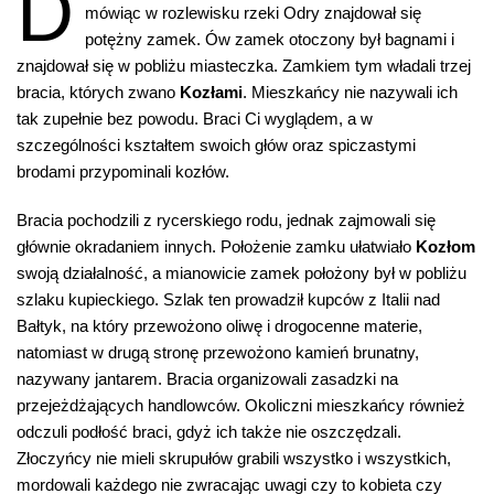
D
mówiąc w rozlewisku rzeki Odry znajdował się
potężny zamek. Ów zamek otoczony był bagnami i
znajdował się w pobliżu miasteczka. Zamkiem tym władali trzej
bracia, których zwano
Kozłami
. Mieszkańcy nie nazywali ich
tak zupełnie bez powodu. Braci Ci wyglądem, a w
szczególności kształtem swoich głów oraz spiczastymi
brodami przypominali kozłów.
Bracia pochodzili z rycerskiego rodu, jednak zajmowali się
głównie okradaniem innych. Położenie zamku ułatwiało
Kozłom
swoją działalność, a mianowicie zamek położony był w pobliżu
szlaku kupieckiego. Szlak ten prowadził kupców z Italii nad
Bałtyk, na który przewożono oliwę i drogocenne materie,
natomiast w drugą stronę przewożono kamień brunatny,
nazywany jantarem. Bracia organizowali zasadzki na
przejeżdżających handlowców. Okoliczni mieszkańcy również
odczuli podłość braci, gdyż ich także nie oszczędzali.
Złoczyńcy nie mieli skrupułów grabili wszystko i wszystkich,
mordowali każdego nie zwracając uwagi czy to kobieta czy