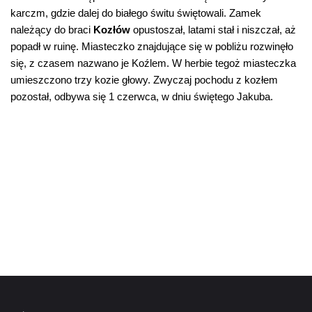
karczm, gdzie dalej do białego świtu świętowali. Zamek
należący do braci
Kozłów
opustoszał, latami stał i niszczał, aż
popadł w ruinę. Miasteczko znajdujące się w pobliżu rozwinęło
się, z czasem nazwano je Koźlem. W herbie tegoż miasteczka
umieszczono trzy kozie głowy. Zwyczaj pochodu z kozłem
pozostał, odbywa się 1 czerwca, w dniu świętego Jakuba.
JULIA KORBELA 12 LAT, SZKOŁA
PODSTAWOWA NR 15 W
KĘDZIERZYNIE-KOŹLU
NA PODSTAWIE:
WWW.KEDZIERZYNKOZLE.PL