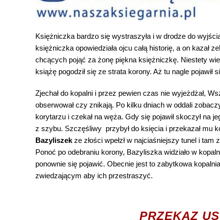
Księżniczka bardzo się wystraszyła i w drodze do wyjści
księżniczka opowiedziała ojcu całą historię, a on kazał
chcących pojąć za żonę piękna księżniczkę. Niestety wi
książę pogodził się ze strata korony. Aż tu nagle pojawił
Zjechał do kopalni i przez pewien czas nie wyjeżdżał, Ws
obserwował czy znikają. Po kilku dniach w oddali zobacz
korytarzu i czekał na węża. Gdy się pojawił skoczył na jeg
z szybu. Szczęśliwy przybył do księcia i przekazał mu ko
Bazyliszek
ze złości wpełzł w najciaśniejszy tunel i tam z
Ponoć po odebraniu korony, Bazyliszka widziało w kopaln
ponownie się pojawić. Obecnie jest to zabytkowa kopalni
zwiedzającym aby ich przestraszyć.
MARTA ZIÓŁKOWSKA 12 LAT
NA PODSTAWIE:
PRZEKAZ U