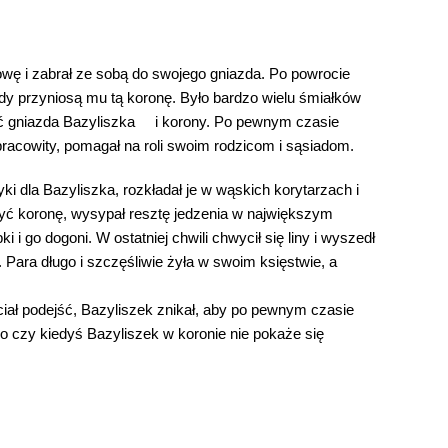
łowę i zabrał ze sobą do swojego gniazda. Po powrocie
gdy przyniosą mu tą koronę. Było bardzo wielu śmiałków
leźć gniazda Bazyliszka i korony. Po pewnym czasie
i pracowity, pomagał na roli swoim rodzicom i sąsiadom.
ki dla Bazyliszka, rozkładał je w wąskich korytarzach i
obyć koronę, wysypał resztę jedzenia w największym
ki i go dogoni. W ostatniej chwili chwycił się liny i wyszedł
. Para długo i szczęśliwie żyła w swoim księstwie, a
ciał podejść, Bazyliszek znikał, aby po pewnym czasie
o czy kiedyś Bazyliszek w koronie nie pokaże się
IWICACH