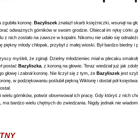
a zgubiła koronę.
Bazyliszek
znalazł skarb księżniczki, wsunął na g
 zebrać odważnych górników w swoim grodzie. Obiecał im rękę córki ,
elu z nich zostało na zawsze w kopalni. Nikomu nie udało się odna
 się piękny młody chłopak, przybył z małej wioski. Był bardzo biedny 
zyscy myśleli, że zginął. Dzielny młodzieniec miał w plecaku smakoły
ył postać
Bazyliszka
, z koroną na głowie. Teraz wiedział już jak zd
o głowę i zabrał koronę. Nie liczył się z tym, że
Bazyliszek
jest szyb
ronę, w podziękowaniu poślubił piękną Wiktorię i dostał pół księstwa
ostał.
i wielu górników, potwór obserwował ich pracę. Gdy któryś z nich ch
a, ma bardzo wielu chętnych do zwiedzania. Nigdy jednak nie wiadom
,SZKOŁA PODSTAWOWA NR 7 W GL
STNY