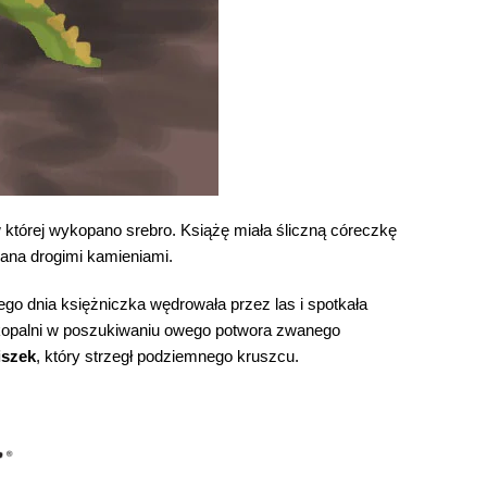
w której wykopano srebro. Książę miała śliczną córeczkę
zana drogimi kamieniami.
ego dnia księżniczka wędrowała przez las i spotkała
kopalni w poszukiwaniu owego potwora zwanego
iszek
, który strzegł podziemnego kruszcu.