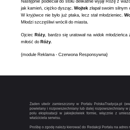
Następnie podleciał do stołu delikatnie wyjął Różę z waz
jak kamień, ciężko dysząc.
Wojtek
złapał swoim silnym d
W kryjówce nie było już ptaka, lecz stał młodzieniec.
Wo
Młodzi szczęśliwi wrócili do miasta.
Ojciec
Róży
, bardzo się uratował na widok młodzieńca
miłość do
Róży
.
{module Reklama - Czerwona Responsywna}
Żaden utwór zamieszczony w Portalu PolskaTradycja.pl (www
powielany i rozpowszechniany lub dalej rozpowszechniany w 
polu eksploatacji w jakiejkolwiek formie, włącznie z umie
właściciela serwisu.
Prośbę o zgodę należy kierować do Redakcji Portalu na adres r