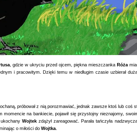
tusa
, gdzie w ukryciu przed ojcem, piękna mieszczanka
Róża
miał
dnym i pracowitym. Dzięki temu w niedługim czasie uzbierał duż
ukochaną, próbował z nią porozmawiać, jednak zawsze ktoś lub coś s
 momencie na bankiecie, pojawił się przystojny nieznajomy, swoim
ej ukochany
Wojtek
zdążył zareagować. Parała tańczyła nadzwyczaj
minając o miłości do
Wojtka
.