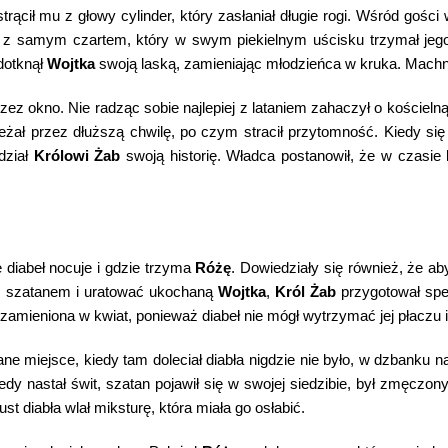
ącił mu z głowy cylinder, który zasłaniał długie rogi. Wśród gośc
z z samym czartem, który w swym piekielnym uścisku trzymał je
dotknął
Wojtka
swoją laską, zamieniając młodzieńca w kruka. Machną
ez okno. Nie radząc sobie najlepiej z lataniem zahaczył o kościelną
eżał przez dłuższą chwilę, po czym stracił przytomność. Kiedy się
dział
Królowi Żab
swoją historię. Władca postanowił, że w czasie
e diabeł nocuje i gdzie trzyma
Różę
. Dowiedziały się również, że ab
 szatanem i uratować ukochaną
Wojtka
,
Król Żab
przygotował spec
 zamieniona w kwiat, ponieważ diabeł nie mógł wytrzymać jej płaczu 
ne miejsce, kiedy tam doleciał diabła nigdzie nie było, w dzbanku n
edy nastał świt, szatan pojawił się w swojej siedzibie, był zmęcz
st diabła wlał miksturę, która miała go osłabić.