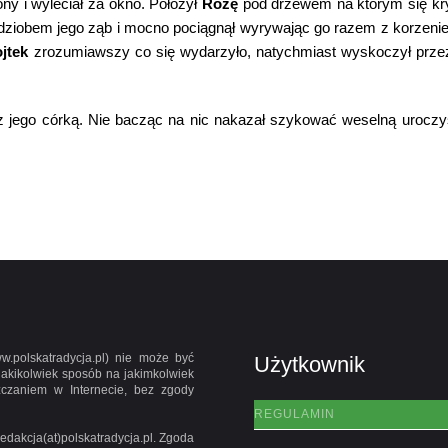
ony i wyleciał za okno. Położył
Różę
pod drzewem na którym się krył
ziobem jego ząb i mocno pociągnął wyrywając go razem z korzeniem.
jtek
zrozumiawszy co się wydarzyło, natychmiast wyskoczył przez 
 z jego córką. Nie bacząc na nic nakazał szykować weselną urocz
.polskatradycja.pl) nie może być
Użytkownik
jakikolwiek sposób na jakimkolwiek
szczaniem w Internecie, bez zgody
REGULAMIN
edakcja(at)polskatradycja.pl. Zgoda