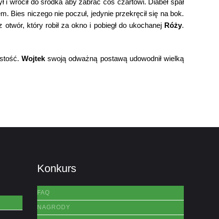
 i wrócił do środka aby zabrać coś czartowi. Diabeł spał
 Bies niczego nie poczuł, jedynie przekręcił się na bok.
otwór, który robił za okno i pobiegł do ukochanej
Róży
.
ystość.
Wojtek
swoją odważną postawą udowodnił wielką
Konkurs
FAQ
NAGRODY