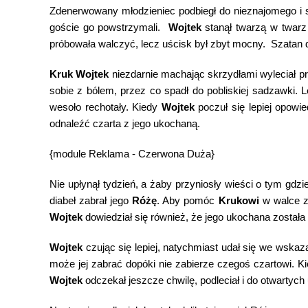
Zdenerwowany młodzieniec podbiegł do nieznajomego i str
goście go powstrzymali.
Wojtek
stanął twarzą w twar
próbowała walczyć, lecz uścisk był zbyt mocny. Szatan 
Kruk Wojtek
niezdarnie machając skrzydłami wyleciał prz
sobie z bólem, przez co spadł do pobliskiej sadzawki. L
wesoło rechotały. Kiedy
Wojtek
poczuł się lepiej opowie
odnaleźć czarta z jego ukochaną.
{module Reklama - Czerwona Duża}
Nie upłynął tydzień, a żaby przyniosły wieści o tym gdzi
diabeł zabrał jego
Różę
. Aby pomóc
Krukowi
w walce z
Wojtek
dowiedział się również, że jego ukochana została
Wojtek
czując się lepiej, natychmiast udał się we wskaza
może jej zabrać dopóki nie zabierze czegoś czartowi. Ki
Wojtek
odczekał jeszcze chwilę, podleciał i do otwartych u