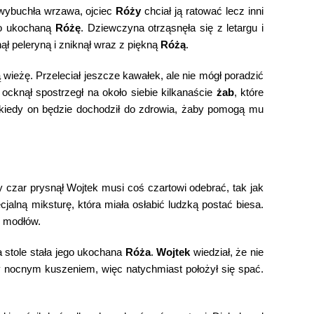
i wybuchła wrzawa, ojciec
Róży
chciał ją ratować lecz inni
go ukochaną
Różę
. Dziewczyna otrząsnęła się z letargu i
ł peleryną i zniknął wraz z piękną
Różą
.
 wieżę. Przeleciał jeszcze kawałek, ale nie mógł poradzić
 ocknął spostrzegł na około siebie kilkanaście
żab
, które
 kiedy on będzie dochodził do zdrowia, żaby pomogą mu
y czar prysnął Wojtek musi coś czartowi odebrać, tak jak
jalną miksturę, która miała osłabić ludzką postać biesa.
i modłów.
a stole stała jego ukochana
Róża
.
Wojtek
wiedział, że nie
ony nocnym kuszeniem, więc natychmiast położył się spać.