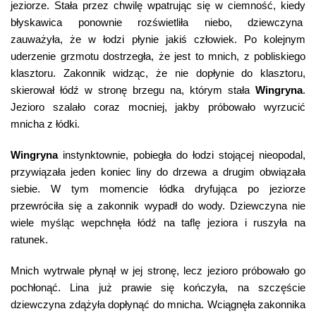
jeziorze. Stała przez chwilę wpatrując się w ciemność, kiedy
błyskawica ponownie rozświetliła niebo, dziewczyna
zauważyła, że w łodzi płynie jakiś człowiek. Po kolejnym
uderzenie grzmotu dostrzegła, że jest to mnich, z pobliskiego
klasztoru. Zakonnik widząc, że nie dopłynie do klasztoru,
skierował łódź w stronę brzegu na, którym stała
Wingryna
.
Jezioro szalało coraz mocniej, jakby próbowało wyrzucić
mnicha z łódki.
Wingryna
instynktownie, pobiegła do łodzi stojącej nieopodal,
przywiązała jeden koniec liny do drzewa a drugim obwiązała
siebie. W tym momencie łódka dryfująca po jeziorze
przewróciła się a zakonnik wypadł do wody. Dziewczyna nie
wiele myśląc wepchnęła łódź na taflę jeziora i ruszyła na
ratunek.
Mnich wytrwale płynął w jej stronę, lecz jezioro próbowało go
pochłonąć. Lina już prawie się kończyła, na szczęście
dziewczyna zdążyła dopłynąć do mnicha. Wciągnęła zakonnika