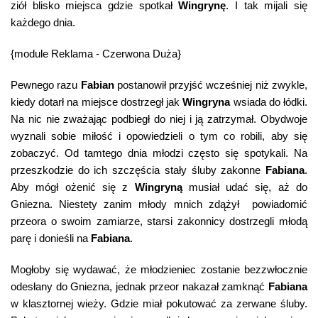
ziół blisko miejsca gdzie spotkał
Wingrynę
. I tak mijali się
każdego dnia.
{module Reklama - Czerwona Duża}
Pewnego razu
Fabian
postanowił przyjść wcześniej niż zwykle,
kiedy dotarł na miejsce dostrzegł jak
Wingryna
wsiada do łódki.
Na nic nie zważając podbiegł do niej i ją zatrzymał. Obydwoje
wyznali sobie miłość i opowiedzieli o tym co robili, aby się
zobaczyć. Od tamtego dnia młodzi często się spotykali. Na
przeszkodzie do ich szczęścia stały śluby zakonne
Fabiana
.
Aby mógł ożenić się z
Wingryną
musiał udać się, aż do
Gniezna. Niestety zanim młody mnich zdążył powiadomić
przeora o swoim zamiarze, starsi zakonnicy dostrzegli młodą
parę i donieśli na
Fabiana
.
Mogłoby się wydawać, że młodzieniec zostanie bezzwłocznie
odesłany do Gniezna, jednak przeor nakazał zamknąć
Fabiana
w klasztornej wieży. Gdzie miał pokutować za zerwane śluby.