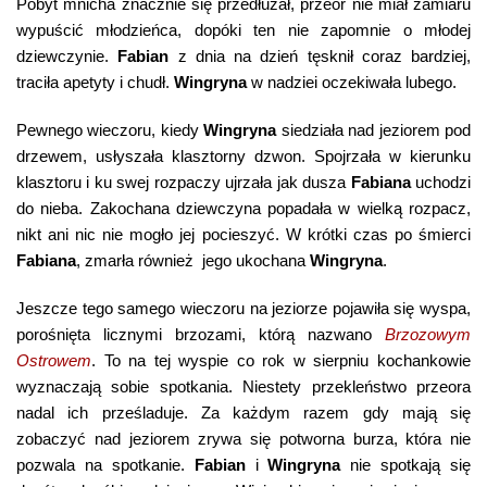
Pobyt mnicha znacznie się przedłużał, przeor nie miał zamiaru
wypuścić młodzieńca, dopóki ten nie zapomnie o młodej
dziewczynie.
Fabian
z dnia na dzień tęsknił coraz bardziej,
traciła apetyty i chudł.
Wingryna
w nadziei oczekiwała lubego.
Pewnego wieczoru, kiedy
Wingryna
siedziała nad jeziorem pod
drzewem, usłyszała klasztorny dzwon. Spojrzała w kierunku
klasztoru i ku swej rozpaczy ujrzała jak dusza
Fabiana
uchodzi
do nieba. Zakochana dziewczyna popadała w wielką rozpacz,
nikt ani nic nie mogło jej pocieszyć. W krótki czas po śmierci
Fabiana
, zmarła również jego ukochana
Wingryna
.
Jeszcze tego samego wieczoru na jeziorze pojawiła się wyspa,
porośnięta licznymi brzozami, którą nazwano
Brzozowym
Ostrowem
. To na tej wyspie co rok w sierpniu kochankowie
wyznaczają sobie spotkania. Niestety przekleństwo przeora
nadal ich prześladuje. Za każdym razem gdy mają się
zobaczyć nad jeziorem zrywa się potworna burza, która nie
pozwala na spotkanie.
Fabian
i
Wingryna
nie spotkają się