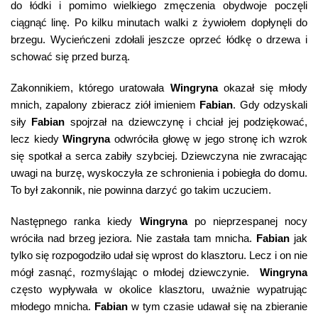
do łódki i pomimo wielkiego zmęczenia obydwoje poczęli
ciągnąć linę. Po kilku minutach walki z żywiołem dopłynęli do
brzegu. Wycieńczeni zdołali jeszcze oprzeć łódkę o drzewa i
schować się przed burzą.
Zakonnikiem, którego uratowała
Wingryna
okazał się młody
mnich, zapalony zbieracz ziół imieniem
Fabian
. Gdy odzyskali
siły
Fabian
spojrzał na dziewczynę i chciał jej podziękować,
lecz kiedy
Wingryna
odwróciła głowę w jego stronę ich wzrok
się spotkał a serca zabiły szybciej. Dziewczyna nie zwracając
uwagi na burzę, wyskoczyła ze schronienia i pobiegła do domu.
To był zakonnik, nie powinna darzyć go takim uczuciem.
Następnego ranka kiedy
Wingryna
po nieprzespanej nocy
wróciła nad brzeg jeziora. Nie zastała tam mnicha.
Fabian
jak
tylko się rozpogodziło udał się wprost do klasztoru. Lecz i on nie
mógł zasnąć, rozmyślając o młodej dziewczynie.
Wingryna
często wypływała w okolice klasztoru, uważnie wypatrując
młodego mnicha.
Fabian
w tym czasie udawał się na zbieranie