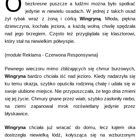
O
bezkresne puszcze a ludźmi można było spotkać
jedynie w niewielu osadach. W jednej z takich osad
żył rybak wraz z żoną i córką
Wingryną
. Młoda, piękna
dziewczyna, kochała jeziora, a każdą wolną chwilę spędzała
nad jego brzegiem. Często też przyglądała się klasztorowi,
który stał na niewielkim półwyspie.
{module Reklama - Czerwona Responsywna}
Pewnego wieczoru mimo zbliżających się chmur burzowych,
Wingryna
bardzo chciała iść nad jezioro. Kiedy nadarzyła się
ku temu okazja, szybko opuściła rodzinną chatę i udała się w
swoje ulubione miejsce. Nie przypuszczała, że tego dnia zmieni
się jej życie. Chmury gnane przez wiatr, szybko zasłoniły niebo,
na ziemi zapanował mrok rozświetlany jedynie przez
błyskawice.
Wingryna
chciała już wracać do domu, lecz kątem oka
dostrzegła niewielką łódź, kołysząca się na wzburzonym