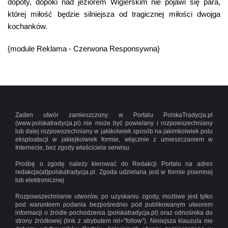
dopóty, dopóki nad jeziorem Wigierskim nie pojawi się para,
której miłość będzie silniejsza od tragicznej miłości dwojga
kochanków.
{module Reklama - Czerwona Responsywna}
Żaden utwór zamieszczony w Portalu PolskaTradycja.pl
(www.polskatradycja.pl) nie może być powielany i rozpowszechniany
lub dalej rozpowszechniany w jakikolwiek sposób na jakimkolwiek polu
eksploatacji w jakiejkolwiek formie, włącznie z umieszczaniem w
Internecie, bez zgody właściciela serwisu.
Prośbę o zgodę należy kierować do Redakcji Portalu na adres
redakcja(at)polskatradycja.pl. Zgoda udzielana jest w formie pisemnej
lub elektronicznej.
Rozpowszechnianie utworów, po uzyskaniu zgody, możliwe jest tylko
pod warunkiem podania bezpośrednio pod publikowanym utworem
informacji o źródle pochodzenia (polskatradycja.pl) oraz odnośnika do
strony źródłowej (link z atrybutem rel=”follow”). Niniejsza klauzula nie