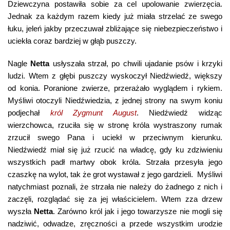
Dziewczyna postawiła sobie za cel upolowanie zwierzęcia.
Jednak za każdym razem kiedy już miała strzelać ze swego
łuku, jeleń jakby przeczuwał zbliżające się niebezpieczeństwo i
uciekła coraz bardziej w głąb puszczy.
Nagle
Netta
usłyszała strzał, po chwili ujadanie psów i krzyki
ludzi. Wtem z głębi puszczy wyskoczył Niedźwiedź, większy
od konia. Poranione zwierze, przerażało wyglądem i rykiem.
Myśliwi otoczyli Niedźwiedzia, z jednej strony na swym koniu
podjechał
król Zygmunt August
. Niedźwiedź widząc
wierzchowca, rzuciła się w stronę króla wystraszony rumak
zrzucił swego Pana i uciekł w przeciwnym kierunku.
Niedźwiedź miał się już rzucić na władcę, gdy ku zdziwieniu
wszystkich padł martwy obok króla. Strzała przesyła jego
czaszkę na wylot, tak że grot wystawał z jego gardzieli. Myśliwi
natychmiast poznali, że strzała nie należy do żadnego z nich i
zaczęli, rozglądać się za jej właścicielem. Wtem zza drzew
wyszła
Netta
. Zarówno król jak i jego towarzysze nie mogli się
nadziwić, odwadze, zręczności a przede wszystkim urodzie