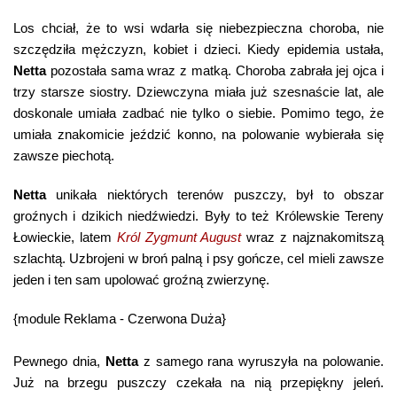
Los chciał, że to wsi wdarła się niebezpieczna choroba, nie
szczędziła mężczyzn, kobiet i dzieci. Kiedy epidemia ustała,
Netta
pozostała sama wraz z matką. Choroba zabrała jej ojca i
trzy starsze siostry. Dziewczyna miała już szesnaście lat, ale
doskonale umiała zadbać nie tylko o siebie. Pomimo tego, że
umiała znakomicie jeździć konno, na polowanie wybierała się
zawsze piechotą.
Netta
unikała niektórych terenów puszczy, był to obszar
groźnych i dzikich niedźwiedzi. Były to też Królewskie Tereny
Łowieckie, latem
Król Zygmunt August
wraz z najznakomitszą
szlachtą. Uzbrojeni w broń palną i psy gończe, cel mieli zawsze
jeden i ten sam upolować groźną zwierzynę.
{module Reklama - Czerwona Duża}
Pewnego dnia,
Netta
z samego rana wyruszyła na polowanie.
Już na brzegu puszczy czekała na nią przepiękny jeleń.