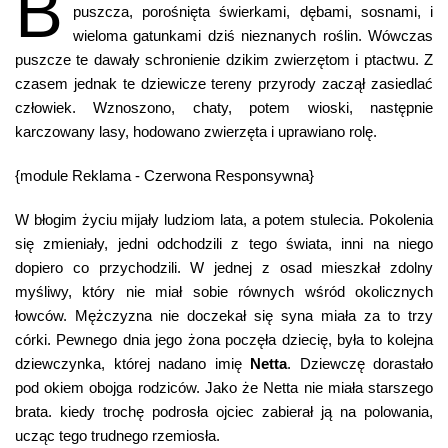
B
puszcza, porośnięta świerkami, dębami, sosnami, i
wieloma gatunkami dziś nieznanych roślin. Wówczas
puszcze te dawały schronienie dzikim zwierzętom i ptactwu. Z
czasem jednak te dziewicze tereny przyrody zaczął zasiedlać
człowiek. Wznoszono, chaty, potem wioski, następnie
karczowany lasy, hodowano zwierzęta i uprawiano rolę.
{module Reklama - Czerwona Responsywna}
W błogim życiu mijały ludziom lata, a potem stulecia. Pokolenia
się zmieniały, jedni odchodzili z tego świata, inni na niego
dopiero co przychodzili. W jednej z osad mieszkał zdolny
myśliwy, który nie miał sobie równych wśród okolicznych
łowców. Mężczyzna nie doczekał się syna miała za to trzy
córki. Pewnego dnia jego żona poczęła dziecię, była to kolejna
dziewczynka, której nadano imię
Netta
. Dziewczę dorastało
pod okiem obojga rodziców. Jako że Netta nie miała starszego
brata. kiedy trochę podrosła ojciec zabierał ją na polowania,
ucząc tego trudnego rzemiosła.