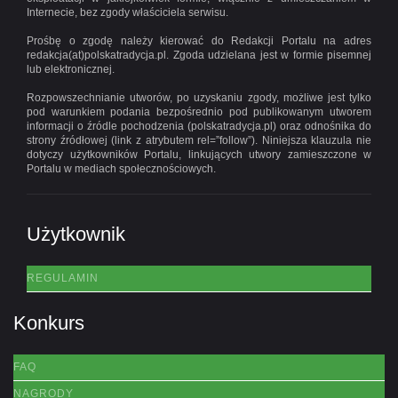
Internecie, bez zgody właściciela serwisu.
Prośbę o zgodę należy kierować do Redakcji Portalu na adres
redakcja(at)polskatradycja.pl. Zgoda udzielana jest w formie pisemnej
lub elektronicznej.
Rozpowszechnianie utworów, po uzyskaniu zgody, możliwe jest tylko
pod warunkiem podania bezpośrednio pod publikowanym utworem
informacji o źródle pochodzenia (polskatradycja.pl) oraz odnośnika do
strony źródłowej (link z atrybutem rel=”follow”). Niniejsza klauzula nie
dotyczy użytkowników Portalu, linkujących utwory zamieszczone w
Portalu w mediach społecznościowych.
Użytkownik
REGULAMIN
Konkurs
FAQ
NAGRODY