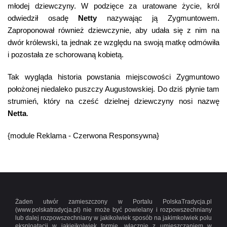
młodej dziewczyny. W podzięce za uratowane życie, król
odwiedził osadę
Netty
nazywając ją Zygmuntowem.
Zaproponował również dziewczynie, aby udała się z nim na
dwór królewski, ta jednak ze względu na swoją matkę odmówiła
i pozostała ze schorowaną kobietą.
Tak wygląda historia powstania miejscowości Zygmuntowo
położonej niedaleko puszczy Augustowskiej. Do dziś płynie tam
strumień, który na cześć dzielnej dziewczyny nosi nazwę
Netta
.
{module Reklama - Czerwona Responsywna}
Żaden utwór zamieszczony w Portalu PolskaTradycja.pl
(www.polskatradycja.pl) nie może być powielany i rozpowszechniany
lub dalej rozpowszechniany w jakikolwiek sposób na jakimkolwiek polu
eksploatacji w jakiejkolwiek formie, włącznie z umieszczaniem w