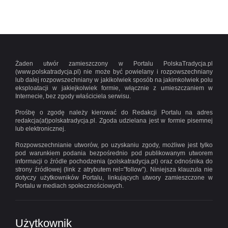
Żaden utwór zamieszczony w Portalu PolskaTradycja.pl
(www.polskatradycja.pl) nie może być powielany i rozpowszechniany
lub dalej rozpowszechniany w jakikolwiek sposób na jakimkolwiek polu
eksploatacji w jakiejkolwiek formie, włącznie z umieszczaniem w
Internecie, bez zgody właściciela serwisu.
Prośbę o zgodę należy kierować do Redakcji Portalu na adres
redakcja(at)polskatradycja.pl. Zgoda udzielana jest w formie pisemnej
lub elektronicznej.
Rozpowszechnianie utworów, po uzyskaniu zgody, możliwe jest tylko
pod warunkiem podania bezpośrednio pod publikowanym utworem
informacji o źródle pochodzenia (polskatradycja.pl) oraz odnośnika do
strony źródłowej (link z atrybutem rel=”follow”). Niniejsza klauzula nie
dotyczy użytkowników Portalu, linkujących utwory zamieszczone w
Portalu w mediach społecznościowych.
Użytkownik