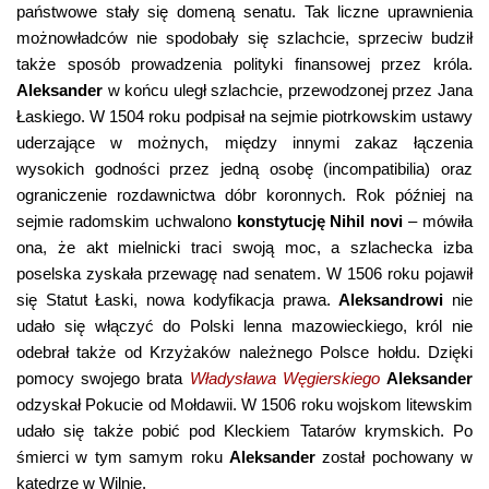
państwowe stały się domeną senatu. Tak liczne uprawnienia
możnowładców nie spodobały się szlachcie, sprzeciw budził
także sposób prowadzenia polityki finansowej przez króla.
Aleksander
w końcu uległ szlachcie, przewodzonej przez Jana
Łaskiego. W 1504 roku podpisał na sejmie piotrkowskim ustawy
uderzające w możnych, między innymi zakaz łączenia
wysokich godności przez jedną osobę (incompatibilia) oraz
ograniczenie rozdawnictwa dóbr koronnych. Rok później na
sejmie radomskim uchwalono
konstytucję Nihil novi
– mówiła
ona, że akt mielnicki traci swoją moc, a szlachecka izba
poselska zyskała przewagę nad senatem. W 1506 roku pojawił
się Statut Łaski, nowa kodyfikacja prawa.
Aleksandrowi
nie
udało się włączyć do Polski lenna mazowieckiego, król nie
odebrał także od Krzyżaków należnego Polsce hołdu. Dzięki
pomocy swojego brata
Władysława Węgierskiego
Aleksander
odzyskał Pokucie od Mołdawii. W 1506 roku wojskom litewskim
udało się także pobić pod Kleckiem Tatarów krymskich. Po
śmierci w tym samym roku
Aleksander
został pochowany w
katedrze w Wilnie.