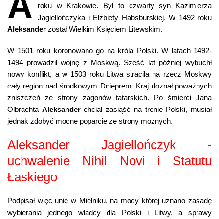
A
roku w Krakowie. Był to czwarty syn Kazimierza
Jagiellończyka i Elżbiety Habsburskiej. W 1492 roku
Aleksander
został Wielkim Księciem Litewskim.
W 1501 roku koronowano go na króla Polski. W latach 1492-
1494 prowadził wojnę z Moskwą. Sześć lat później wybuchł
nowy konflikt, a w 1503 roku Litwa straciła na rzecz Moskwy
cały region nad środkowym Dnieprem. Kraj doznał poważnych
zniszczeń ze strony zagonów tatarskich. Po śmierci Jana
Olbrachta
Aleksander
chciał zasiąść na tronie Polski, musiał
jednak zdobyć mocne poparcie ze strony możnych.
Aleksander Jagiellończyk -
uchwalenie Nihil Novi i Statutu
Łaskiego
Podpisał więc unię w Mielniku, na mocy której uznano zasadę
wybierania jednego władcy dla Polski i Litwy, a sprawy