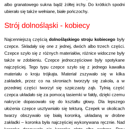
albo granatowego sukna bądź żółtej irchy. Do krótkich spodni
ubierało się także wełniane, białe pończochy.
Strój dolnośląski - kobiecy
Najcenniejszą częścią
dolnośląskiego stroju kobiecego
były
czepce. Składały się one z jednej, dwóch albo trzech części.
Czepce szyło się z różnych materiałów, różnice widoczne były
także w zdobieniu. Czepce jednoczęściowe były spotykane
najczęściej. Tego typu czepce szyło się z jednego kawałka
materiału o kroju trójkąta. Materiał zszywało się w kilka
zakładek, przez co na skroniach tworzyły się zakola, a w
przedniej części tworzył się szpiczasty ząb. Tylnią część
czepca układało się za pomocą tasiemki w fałdy, dzięki czemu
nakrycie dopasowało się do kształtu głowy. Dla lepszego
ułożenia czepce usztywniało się tekturą. Czepek w okolicach
twarzy obszywało się białą koronką, układaną w drobne
zakładki – koronka była najczęściej wykonywana ręcznie. Nad