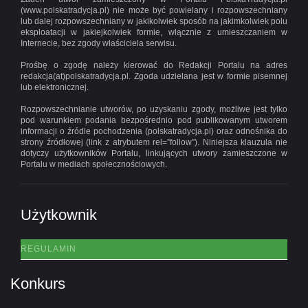
(www.polskatradycja.pl) nie może być powielany i rozpowszechniany
lub dalej rozpowszechniany w jakikolwiek sposób na jakimkolwiek polu
eksploatacji w jakiejkolwiek formie, włącznie z umieszczaniem w
Internecie, bez zgody właściciela serwisu.
Prośbę o zgodę należy kierować do Redakcji Portalu na adres
redakcja(at)polskatradycja.pl. Zgoda udzielana jest w formie pisemnej
lub elektronicznej.
Rozpowszechnianie utworów, po uzyskaniu zgody, możliwe jest tylko
pod warunkiem podania bezpośrednio pod publikowanym utworem
informacji o źródle pochodzenia (polskatradycja.pl) oraz odnośnika do
strony źródłowej (link z atrybutem rel=”follow”). Niniejsza klauzula nie
dotyczy użytkowników Portalu, linkujących utwory zamieszczone w
Portalu w mediach społecznościowych.
Użytkownik
REGULAMIN
Konkurs