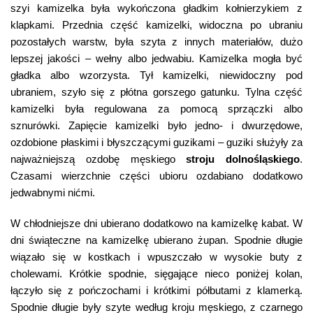
szyi kamizelka była wykończona gładkim kołnierzykiem z
klapkami. Przednia część kamizelki, widoczna po ubraniu
pozostałych warstw, była szyta z innych materiałów, dużo
lepszej jakości – wełny albo jedwabiu. Kamizelka mogła być
gładka albo wzorzysta. Tył kamizelki, niewidoczny pod
ubraniem, szyło się z płótna gorszego gatunku. Tylna część
kamizelki była regulowana za pomocą sprzączki albo
sznurówki. Zapięcie kamizelki było jedno- i dwurzędowe,
ozdobione płaskimi i błyszczącymi guzikami – guziki służyły za
najważniejszą ozdobę męskiego
stroju dolnośląskiego
.
Czasami wierzchnie części ubioru ozdabiano dodatkowo
jedwabnymi nićmi.
W chłodniejsze dni ubierano dodatkowo na kamizelkę kabat. W
dni świąteczne na kamizelkę ubierano żupan. Spodnie długie
wiązało się w kostkach i wpuszczało w wysokie buty z
cholewami. Krótkie spodnie, sięgające nieco poniżej kolan,
łączyło się z pończochami i krótkimi półbutami z klamerką.
Spodnie długie były szyte według kroju męskiego, z czarnego