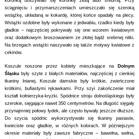
koronką doszywało się koronkę złotą albo srebrną. Przy
ściągnięciu i przymarszczeniach umieszczało się szeroką
wstążkę, układaną w kokardę, której końce opadały na plecy.
Wstążki ozdobne były wykonane z jedwabiu, rzadko kiedy były
gładkie – najczęściej pokrywały się one wzorem kwiatowym
oraz dodatkowym broszowaniem ze złotej bądź srebrnej nitki.
Na brzegach wstążki naszywało się także motywy kwiatowe z
cekinów.
Koszule noszone przez kobiety mieszkające na
Dolnym
Śląsku
były szyte z białych materiałów, najczęściej z cienkiej
tkaniny lnianej. Koszule damskie były krótkie, zwieńczone
krótkimi, bufiastymi rękawkami. Przy szyi zakończenie miał
kształt kołnierzyka-kryzki. Spódnice stroju dolnośląskiego były
szerokie, sięgające nawet 350 centymetrów. Na długość sięgały
przynajmniej połowy łydek, ale często bywały jeszcze dłuższe.
Do szycia spódnic wykorzystywało się tkaniny pasiaste,
kwieciste oraz gładkie, w różnych kolorach. W późniejszym
okresie materiały były zawsze fabryczne – bawełna, wełna,