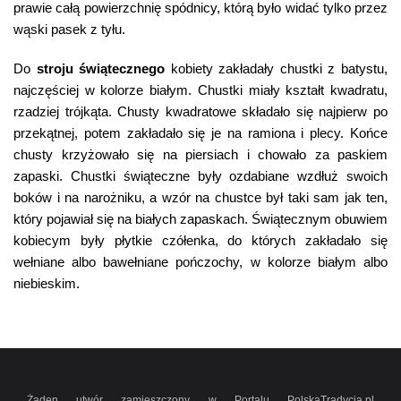
prawie całą powierzchnię spódnicy, którą było widać tylko przez
wąski pasek z tyłu.
Do
stroju świątecznego
kobiety zakładały chustki z batystu,
najczęściej w kolorze białym. Chustki miały kształt kwadratu,
rzadziej trójkąta. Chusty kwadratowe składało się najpierw po
przekątnej, potem zakładało się je na ramiona i plecy. Końce
chusty krzyżowało się na piersiach i chowało za paskiem
zapaski. Chustki świąteczne były ozdabiane wzdłuż swoich
boków i na narożniku, a wzór na chustce był taki sam jak ten,
który pojawiał się na białych zapaskach. Świątecznym obuwiem
kobiecym były płytkie czółenka, do których zakładało się
wełniane albo bawełniane pończochy, w kolorze białym albo
niebieskim.
Żaden utwór zamieszczony w Portalu PolskaTradycja.pl