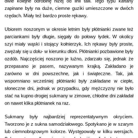
dwie kolejne odrobinę niżej od linii talii. Tego typu kaftany
zapinane były na duże, ciemne guziki umieszczone w dwóch
rzędach. Miały też bardzo proste rękawy.
Ubiorem noszonym w okresie letnim były płótnianki zwane też
parciankami były długie, sięgały do połowy łydek. W okolicy
szyi miały wąski i stojący kołnierzyk. Ich rękawy były proste,
zwężały się u dołu- w kierunku dłoni. Płótnianki pozbawione były
ozdób. Najczęściej noszono je luźno, zdarzało się, jednak że
przepasano je pasem, nazywanym krajką. Zakładano je
zarówno w dni powszechne, jak i świąteczne. Tak, jak
wspomniano wcześniej płótnianki były zakładane w ciepłe,
słoneczne dni, jednak w przypadku, gdy mężczyzny nie było
stać na kupno drogiej sukmany w zimowe, chłodne dni zakładał
on nawet klika płótnianek na raz.
Sukmany były najbardziej reprezentatywnym okryciem.
Tworzono je z sukna samodziałowego. Spotykano je w szarym
lub ciemnobrązowym kolorze. Występowały w kilku wersjach.