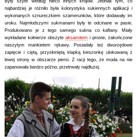
Były szyte według nieco innych krojów. Jednak tym, co
najbardziej je różniło była kolorystyka sukiennych aplikacji i
wykonanych sznureczkiem szamerunków, które dodawały im
uroku. Najmłodszymi sukmanami były te odcinane w pasie.
Produkowano je z tego samego sukna co kaftany. Miały
wykładane kołnierze obszyte
aksamitem
i proste, zakończone
naszytym mankietem rękawy. Posiadały też dwurzędowe
zapięcie i ciętą, przysłoniętą klapką kieszonkę ulokowaną z
lewej strony w obszarze piersi. Z racji tego, że moda na nie
zapanowała bardzo późno, przetrwały najdłużej.