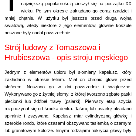
T
największą popularnością cieszył się na początku XX
wieku. Po tym okresie zakładano go coraz rzadziej i
mniej chętnie. W użytku był jeszcze przed drugą wojną
światową, wtedy niektóre z jego elementów, głównie koszule
noszone były nadal powszechnie.
Strój ludowy z Tomaszowa i
Hrubieszowa - opis stroju męskiego
Jednym z elementów ubioru był słomiany kapelusz, który
zakładano w okresie letnim. Miał on chronić głowę przed
słońcem. Noszono go w dni powszednie i świąteczne.
Wykonywano go z żytniej słomy, z której tworzono zębate paski
plecionki lub źdźbeł trawy (psiarki). Pierwszy etap szycia
rozpoczynał się od środka denka. Taśmę lub psiarkę układano
spiralnie i zszywano. Kapelusz miał cylindryczną główkę i
szerokie rondo, które czasami obszywano tasiemką o czarnym
lub granatowym kolorze. Innymi rodzajami nakrycia głowy były