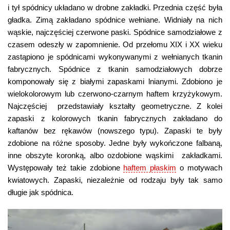
i tył spódnicy układano w drobne zakładki. Przednia część była
gładka. Zimą zakładano spódnice wełniane. Widniały na nich
wąskie, najczęściej czerwone paski. Spódnice samodziałowe z
czasem odeszły w zapomnienie. Od przełomu XIX i XX wieku
zastąpiono je spódnicami wykonywanymi z wełnianych tkanin
fabrycznych. Spódnice z tkanin samodziałowych dobrze
komponowały się z białymi zapaskami lnianymi. Zdobiono je
wielokolorowym lub czerwono-czarnym haftem krzyżykowym.
Najczęściej przedstawiały kształty geometryczne. Z kolei
zapaski z kolorowych tkanin fabrycznych zakładano do
kaftanów bez rękawów (nowszego typu). Zapaski te były
zdobione na różne sposoby. Jedne były wykończone falbaną,
inne obszyte koronką, albo ozdobione wąskimi zakładkami.
Występowały też takie zdobione
haftem płaskim
o motywach
kwiatowych. Zapaski, niezależnie od rodzaju były tak samo
długie jak spódnica.