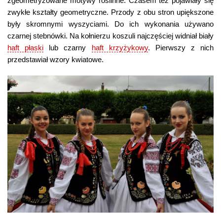
zgeometryzowane motywy roślinne. Czasem też pojawiały się
zwykłe kształty geometryczne. Przody z obu stron upiększone
były skromnymi wyszyciami. Do ich wykonania używano
czarnej stebnówki. Na kołnierzu koszuli najczęściej widniał biały
haft płaski
lub czarny
haft krzyżykowy
. Pierwszy z nich
przedstawiał wzory kwiatowe.