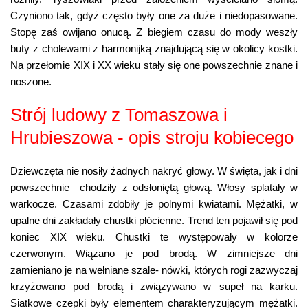
Czyniono tak, gdyż często były one za duże i niedopasowane.
Stopę zaś owijano onucą. Z biegiem czasu do mody weszły
buty z cholewami z harmonijką znajdującą się w okolicy kostki.
Na przełomie XIX i XX wieku stały się one powszechnie znane i
noszone.
Strój ludowy z Tomaszowa i
Hrubieszowa - opis stroju kobiecego
Dziewczęta nie nosiły żadnych nakryć głowy. W święta, jak i dni
powszechnie chodziły z odsłoniętą głową. Włosy splatały w
warkocze. Czasami zdobiły je polnymi kwiatami. Mężatki, w
upalne dni zakładały chustki płócienne. Trend ten pojawił się pod
koniec XIX wieku. Chustki te występowały w kolorze
czerwonym. Wiązano je pod brodą. W zimniejsze dni
zamieniano je na wełniane szale- nówki, których rogi zazwyczaj
krzyżowano pod brodą i związywano w supeł na karku.
Siatkowe czepki były elementem charakteryzującym mężatki.