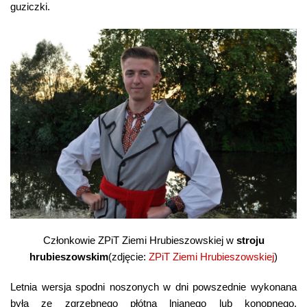
guziczki.
Członkowie ZPiT Ziemi Hrubieszowskiej w
stroju
hrubieszowskim
(zdjęcie:
ZPiT Ziemi Hrubieszowskiej
)
Letnia wersja spodni noszonych w dni powszednie wykonana
była ze zgrzebnego płótna lnianego lub konopnego.