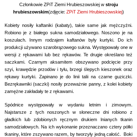
Członkowie ZPiT Ziemi Hrubieszowskiej w
stroju
hrubieszowskim
(zdjęcie:
ZPiT Ziemi Hrubieszowskiej
)
Kobiety nosiły kaftaniki (kabaty), takie same jak mężczyźni.
Robiono je z białego sukna samodziałowego. Noszono je na
koszulach. Innym rodzajem kaftanów były kurtyki. Do ich
produkcji używano szarobrązowego sukna. Występowały one w
wersji z rękawami lub bez rękawów. Te drugie określano też
saczkami. Czarnym aksamitem obszywano podcięcie przy
szyi, krawędzie przodów i tyłu, brzegi ślepych kieszonek oraz
rękawy kurtyki. Zapinano je do linii talii na czarne guziczki.
Bezrękawniki (saczki) nosiły przeważnie panny, z kolei kobiety
zamężne zakładały te z rękawami.
Spódnice występowały w wydaniu letnim i zimowym.
Najstarsze z tych noszonych w słoneczne dni robiono z
gładkich lub zdobionych ręcznym drukiem lnianych tkanin
samodziałowych. Na ich wykonanie przeznaczano cztery półki
tkaniny, które zszywano razem, by tworzyły jedną całość. Boki