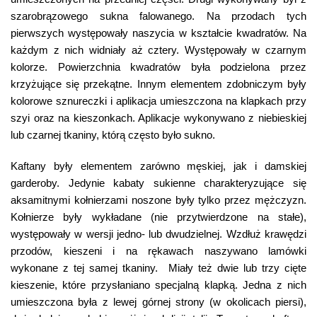
szarobrązowego sukna falowanego. Na przodach tych
pierwszych występowały naszycia w kształcie kwadratów. Na
każdym z nich widniały aż cztery. Występowały w czarnym
kolorze. Powierzchnia kwadratów była podzielona przez
krzyżujące się przekątne. Innym elementem zdobniczym były
kolorowe sznureczki i aplikacja umieszczona na klapkach przy
szyi oraz na kieszonkach. Aplikacje wykonywano z niebieskiej
lub czarnej tkaniny, którą często było sukno.
Kaftany były elementem zarówno męskiej, jak i damskiej
garderoby. Jedynie kabaty sukienne charakteryzujące się
aksamitnymi kołnierzami noszone były tylko przez mężczyzn.
Kołnierze były wykładane (nie przytwierdzone na stałe),
występowały w wersji jedno- lub dwudzielnej. Wzdłuż krawędzi
przodów, kieszeni i na rękawach naszywano lamówki
wykonane z tej samej tkaniny. Miały też dwie lub trzy cięte
kieszenie, które przysłaniano specjalną klapką. Jedna z nich
umieszczona była z lewej górnej strony (w okolicach piersi),