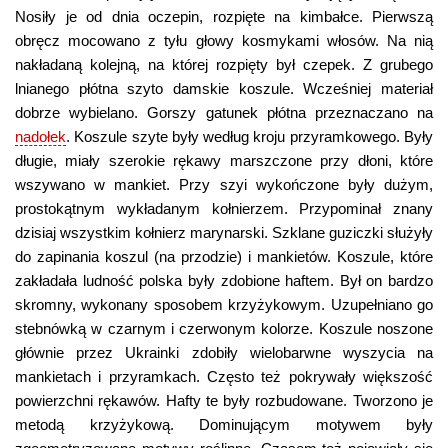
Nosiły je od dnia oczepin, rozpięte na kimbałce. Pierwszą
obręcz mocowano z tyłu głowy kosmykami włosów. Na nią
nakładaną kolejną, na której rozpięty był czepek. Z grubego
lnianego płótna szyto damskie koszule. Wcześniej materiał
dobrze wybielano. Gorszy gatunek płótna przeznaczano na
nadołek
. Koszule szyte były według kroju przyramkowego. Były
długie, miały szerokie rękawy marszczone przy dłoni, które
wszywano w mankiet. Przy szyi wykończone były dużym,
prostokątnym wykładanym kołnierzem. Przypominał znany
dzisiaj wszystkim kołnierz marynarski. Szklane guziczki służyły
do zapinania koszul (na przodzie) i mankietów. Koszule, które
zakładała ludność polska były zdobione haftem. Był on bardzo
skromny, wykonany sposobem krzyżykowym. Uzupełniano go
stebnówką w czarnym i czerwonym kolorze. Koszule noszone
głównie przez Ukrainki zdobiły wielobarwne wyszycia na
mankietach i przyramkach. Często też pokrywały większość
powierzchni rękawów. Hafty te były rozbudowane. Tworzono je
metodą krzyżykową. Dominującym motywem były