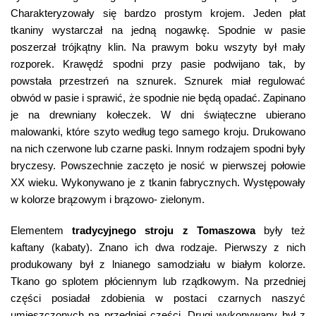
Charakteryzowały się bardzo prostym krojem. Jeden płat
tkaniny wystarczał na jedną nogawkę. Spodnie w pasie
poszerzał trójkątny klin. Na prawym boku wszyty był mały
rozporek. Krawędź spodni przy pasie podwijano tak, by
powstała przestrzeń na sznurek. Sznurek miał regulować
obwód w pasie i sprawić, że spodnie nie będą opadać. Zapinano
je na drewniany kołeczek. W dni świąteczne ubierano
malowanki, które szyto według tego samego kroju. Drukowano
na nich czerwone lub czarne paski. Innym rodzajem spodni były
bryczesy. Powszechnie zaczęto je nosić w pierwszej połowie
XX wieku. Wykonywano je z tkanin fabrycznych. Występowały
w kolorze brązowym i brązowo- zielonym.
Elementem
tradycyjnego stroju z Tomaszowa
były też
kaftany (kabaty). Znano ich dwa rodzaje. Pierwszy z nich
produkowany był z lnianego samodziału w białym kolorze.
Tkano go splotem płóciennym lub rządkowym. Na przedniej
części posiadał zdobienia w postaci czarnych naszyć
umieszczonych na przedniej części. Drugi wykonywany był z