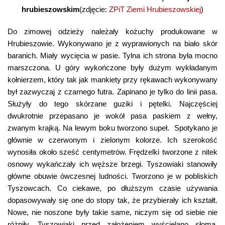
hrubieszowskim
(zdjęcie:
ZPiT Ziemi Hrubieszowskiej
)
Do zimowej odzieży należały kożuchy produkowane w
Hrubieszowie. Wykonywano je z wyprawionych na biało skór
baranich. Miały wycięcia w pasie. Tylna ich strona była mocno
marszczona. U góry wykończone były dużym wykładanym
kołnierzem, który tak jak mankiety przy rękawach wykonywany
był zazwyczaj z czarnego futra. Zapinano je tylko do linii pasa.
Służyły do tego skórzane guziki i pętelki. Najczęściej
dwukrotnie przepasano je wokół pasa paskiem z wełny,
zwanym krajką. Na lewym boku tworzono supeł. Spotykano je
głównie w czerwonym i zielonym kolorze. Ich szerokość
wynosiła około sześć centymetrów. Frędzelki tworzone z nitek
osnowy wykańczały ich węższe brzegi. Tyszowiaki stanowiły
główne obuwie ówczesnej ludności. Tworzono je w pobliskich
Tyszowcach. Co ciekawe, po dłuższym czasie używania
dopasowywały się one do stopy tak, że przybierały ich kształt.
Nowe, nie noszone były takie same, niczym się od siebie nie
różniły. Tyszowiaki przed założeniem wyścielano słomą.