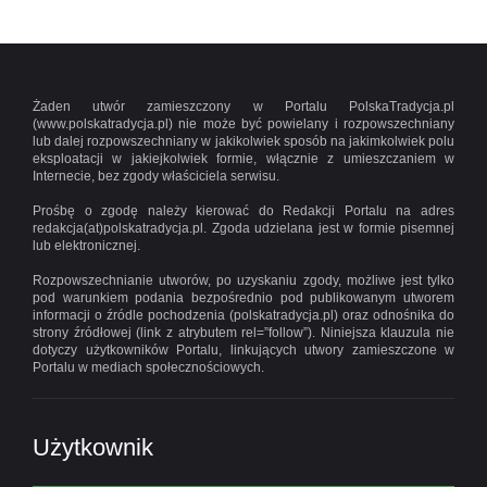
Żaden utwór zamieszczony w Portalu PolskaTradycja.pl
(www.polskatradycja.pl) nie może być powielany i rozpowszechniany
lub dalej rozpowszechniany w jakikolwiek sposób na jakimkolwiek polu
eksploatacji w jakiejkolwiek formie, włącznie z umieszczaniem w
Internecie, bez zgody właściciela serwisu.
Prośbę o zgodę należy kierować do Redakcji Portalu na adres
redakcja(at)polskatradycja.pl. Zgoda udzielana jest w formie pisemnej
lub elektronicznej.
Rozpowszechnianie utworów, po uzyskaniu zgody, możliwe jest tylko
pod warunkiem podania bezpośrednio pod publikowanym utworem
informacji o źródle pochodzenia (polskatradycja.pl) oraz odnośnika do
strony źródłowej (link z atrybutem rel=”follow”). Niniejsza klauzula nie
dotyczy użytkowników Portalu, linkujących utwory zamieszczone w
Portalu w mediach społecznościowych.
Użytkownik