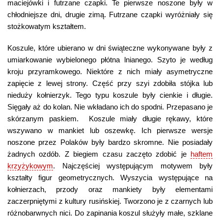
maciejówki i futrzane czapki. Te pierwsze noszone były w
chłodniejsze dni, drugie zimą. Futrzane czapki wyróżniały się
stożkowatym kształtem.
Koszule, które ubierano w dni świąteczne wykonywane były z
umiarkowanie wybielonego płótna lnianego. Szyto je według
kroju przyramkowego. Niektóre z nich miały asymetryczne
zapięcie z lewej strony. Część przy szyi zdobiła stójka lub
nieduży kołnierzyk. Tego typu koszule były cienkie i długie.
Sięgały aż do kolan. Nie wkładano ich do spodni. Przepasano je
skórzanym paskiem. Koszule miały długie rękawy, które
wszywano w mankiet lub oszewkę. Ich pierwsze wersje
noszone przez Polaków były bardzo skromne. Nie posiadały
żadnych ozdób. Z biegiem czasu zaczęto zdobić je
haftem
krzyżykowym
. Najczęściej występującym motywem były
kształty figur geometrycznych. Wyszycia występujące na
kołnierzach, przody oraz mankiety były elementami
zaczerpniętymi z kultury rusińskiej. Tworzono je z czarnych lub
różnobarwnych nici. Do zapinania koszul służyły małe, szklane