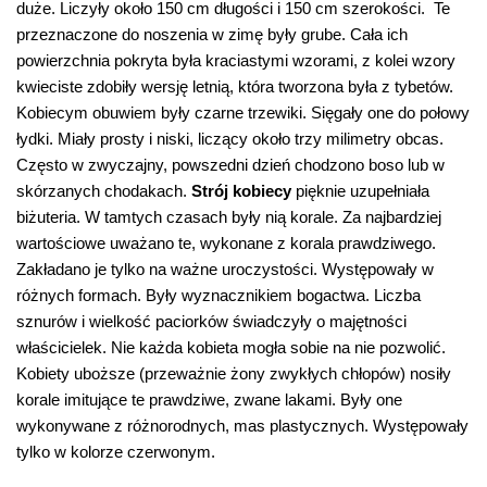
duże. Liczyły około 150 cm długości i 150 cm szerokości. Te
przeznaczone do noszenia w zimę były grube. Cała ich
powierzchnia pokryta była kraciastymi wzorami, z kolei wzory
kwieciste zdobiły wersję letnią, która tworzona była z tybetów.
Kobiecym obuwiem były czarne trzewiki. Sięgały one do połowy
łydki. Miały prosty i niski, liczący około trzy milimetry obcas.
Często w zwyczajny, powszedni dzień chodzono boso lub w
skórzanych chodakach.
Strój kobiecy
pięknie uzupełniała
biżuteria. W tamtych czasach były nią korale. Za najbardziej
wartościowe uważano te, wykonane z korala prawdziwego.
Zakładano je tylko na ważne uroczystości. Występowały w
różnych formach. Były wyznacznikiem bogactwa. Liczba
sznurów i wielkość paciorków świadczyły o majętności
właścicielek. Nie każda kobieta mogła sobie na nie pozwolić.
Kobiety uboższe (przeważnie żony zwykłych chłopów) nosiły
korale imitujące te prawdziwe, zwane lakami. Były one
wykonywane z różnorodnych, mas plastycznych. Występowały
tylko w kolorze czerwonym.