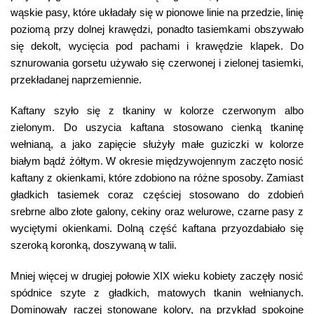
wąskie pasy, które układały się w pionowe linie na przedzie, linię
poziomą przy dolnej krawędzi, ponadto tasiemkami obszywało
się dekolt, wycięcia pod pachami i krawędzie klapek. Do
sznurowania gorsetu używało się czerwonej i zielonej tasiemki,
przekładanej naprzemiennie.
Kaftany szyło się z tkaniny w kolorze czerwonym albo
zielonym. Do uszycia kaftana stosowano cienką tkaninę
wełnianą, a jako zapięcie służyły małe guziczki w kolorze
białym bądź żółtym. W okresie międzywojennym zaczęto nosić
kaftany z okienkami, które zdobiono na różne sposoby. Zamiast
gładkich tasiemek coraz częściej stosowano do zdobień
srebrne albo złote galony, cekiny oraz welurowe, czarne pasy z
wyciętymi okienkami. Dolną część kaftana przyozdabiało się
szeroką koronką, doszywaną w talii.
Mniej więcej w drugiej połowie XIX wieku kobiety zaczęły nosić
spódnice szyte z gładkich, matowych tkanin wełnianych.
Dominowały raczej stonowane kolory, na przykład spokojne