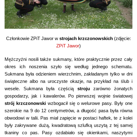
Członkowie ZPiT Jawor w
strojach krzczonowskich
(zdjęcie:
ZPiT Jawor
)
Mężczyźni nosili także sukmany, które praktycznie przez cały
okres ich noszenia szyło się według jednego schematu.
Sukmana była odzieniem wierzchnim, zakładanym tylko w dni
świąteczne albo na uroczyste okazje, na przykład na ślub i
wesele. Sukmana była częścią
stroju
zarówno żonatych
gospodarzy, jak i kawalerów. Po pierwszej wojnie światowej
strój krzczonowski
wzbogacił się o welurowe pasy. Były one
szerokie na 9 do 12 centymetrów, a długość pasa była równa
obwodowi w talii. Pas miał zapięcie w postaci haftek, te z kolei
były zakrywane dużą, kwadratową szlufką uszytą z tej samej
tkaniny co pas. Pasy ozdabiało się okienkami, naszytymi