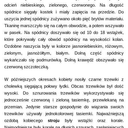
odcień niebieskiego, zielonego, czerwonego. Na długość
spódnice sięgały kostek i miały zapięcia na przedzie. Do
uszycia jednej spódnicy zużywano około pięć brytów materiału.
Tkaninę marszczyło się na całym obwodzie, a potem wszywało
w pasek. Na spódnicy doszywało się od 10 do 18 wstążek,
które pokrywały cały obwód spódnicy na wysokości kolan.
Ozdobne naszycia były w kolorze jasnoniebieskim, różowym,
zielonym, jasnożółtym, białym. Dolną część spódnicy
wykańczało się podmurówką. Dolną krawędź obszywało się
czerwoną szczoteczką.
W późniejszych okresach kobiety nosiły czarne trzewiki z
cholewką sięgającą połowy łydki. Obcas trzewików był dość
wysoki. Do sznurowania trzewików wykorzystywało się
jednocześnie czerwoną i zieloną tasiemkę, przewlekaną na
przemian. Jedynie starsze gospodynie do wiązania swoich
trzewików używały jednokolorowej tasiemki. Najważniejszą
ozdobą kobiecego
stroju
były wstążki oraz korale.
Najmodniejsze były korale na długich sznurach, zasłaniających