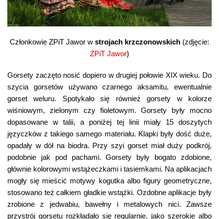
Członkowie ZPiT Jawor w
strojach krzczonowskich
(zdjęcie:
ZPiT Jawor
)
Gorsety zaczęto nosić dopiero w drugiej połowie XIX wieku. Do
szycia gorsetów używano czarnego aksamitu, ewentualnie
gorset weluru. Spotykało się również gorsety w kolorze
wiśniowym, zielonym czy fioletowym. Gorsety były mocno
dopasowane w talii, a poniżej tej linii miały 15 doszytych
języczków z takiego samego materiału. Klapki były dość duże,
opadały w dół na biodra. Przy szyi gorset miał duży podkrój,
podobnie jak pod pachami. Gorsety były bogato zdobione,
głównie kolorowymi wstążeczkami i tasiemkami. Na aplikacjach
mogły się mieścić motywy kogutka albo figury geometryczne,
stosowano też całkiem gładkie wstążki. Ozdobne aplikacje były
zrobione z jedwabiu, bawełny i metalowych nici. Zawsze
przystrój gorsetu rozkładało się regularnie, jako szerokie albo