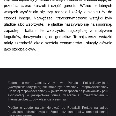
przednią część koszuli i część gorsetu. Wśród ozdobnych
wstążek wyróżniało się trzy rodzaje i każdy z nich służył do
czegoś innego. Najwęższe, trzycentymetrowe wstążki były
gładkie albo wzorzyste. Te gładkie naszywało się na spódnicę,
zapaskę i kaftan. Te wzorzyste, najczęściej z motywem
kogutków, doszywało się do gorsetów. Te najszersze wstążki
miały szerokość około sześciu centymetrów i służyły głównie
jako ozdoba głowy.
Żaden utwór zamieszczony w Portalu PolskaTradycja.pl
(www.polskatradycja.pl) nie może być powielany i rozpowszechniany
lub dalej rozpowszechniany w jakikolwiek sposób na jakimkolwiek polu
eksploatacji w jakiejkolwiek formie, włącznie z umieszczaniem w
Internecie, bez zgody właściciela serwisu.
Prośbę o zgodę należy kierować do Redakcji Portalu na adres
redakcja(at)polskatradycja.pl. Zgoda udzielana jest w formie pisemnej