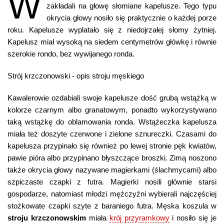
W
zakładali na głowę słomiane kapelusze. Tego typu
okrycia głowy nosiło się praktycznie o każdej porze
roku. Kapelusze wyplatało się z niedojrzałej słomy żytniej.
Kapelusz miał wysoką na siedem centymetrów główkę i równie
szerokie rondo, bez wywijanego ronda.
Strój krzczonowski - opis stroju męskiego
Kawalerowie ozdabiali swoje kapelusze dość grubą wstążką w
kolorze czarnym albo granatowym, ponadto wykorzystywano
taką wstążkę do oblamowania ronda. Wstążeczka kapelusza
miała też doszyte czerwone i zielone sznureczki. Czasami do
kapelusza przypinało się również po lewej stronie pęk kwiatów,
pawie pióra albo przypinano błyszczące broszki. Zimą noszono
także okrycia głowy nazywane magierkami (ślachmycami) albo
szpiczaste czapki z futra. Magierki nosili głównie starsi
gospodarze, natomiast młodzi mężczyźni wybierali najczęściej
stożkowate czapki szyte z baraniego futra. Męska koszula w
stroju krzczonowskim
miała
krój przyramkowy
i nosiło się je