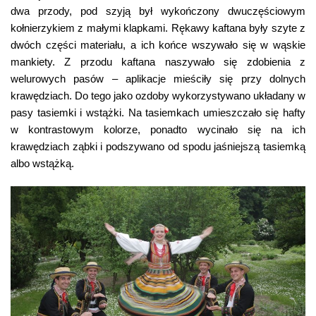
dwa przody, pod szyją był wykończony dwuczęściowym
kołnierzykiem z małymi klapkami. Rękawy kaftana były szyte z
dwóch części materiału, a ich końce wszywało się w wąskie
mankiety. Z przodu kaftana naszywało się zdobienia z
welurowych pasów – aplikacje mieściły się przy dolnych
krawędziach. Do tego jako ozdoby wykorzystywano układany w
pasy tasiemki i wstążki. Na tasiemkach umieszczało się hafty
w kontrastowym kolorze, ponadto wycinało się na ich
krawędziach ząbki i podszywano od spodu jaśniejszą tasiemką
albo wstążką.