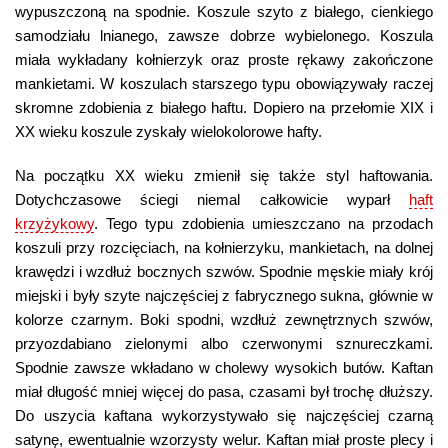
wypuszczoną na spodnie. Koszule szyto z białego, cienkiego
samodziału lnianego, zawsze dobrze wybielonego. Koszula
miała wykładany kołnierzyk oraz proste rękawy zakończone
mankietami. W koszulach starszego typu obowiązywały raczej
skromne zdobienia z białego haftu. Dopiero na przełomie XIX i
XX wieku koszule zyskały wielokolorowe hafty.
Na początku XX wieku zmienił się także styl haftowania.
Dotychczasowe ściegi niemal całkowicie wyparł
haft
krzyżykowy
. Tego typu zdobienia umieszczano na przodach
koszuli przy rozcięciach, na kołnierzyku, mankietach, na dolnej
krawędzi i wzdłuż bocznych szwów. Spodnie męskie miały krój
miejski i były szyte najczęściej z fabrycznego sukna, głównie w
kolorze czarnym. Boki spodni, wzdłuż zewnętrznych szwów,
przyozdabiano zielonymi albo czerwonymi sznureczkami.
Spodnie zawsze wkładano w cholewy wysokich butów. Kaftan
miał długość mniej więcej do pasa, czasami był trochę dłuższy.
Do uszycia kaftana wykorzystywało się najczęściej czarną
satynę, ewentualnie wzorzysty welur. Kaftan miał proste plecy i