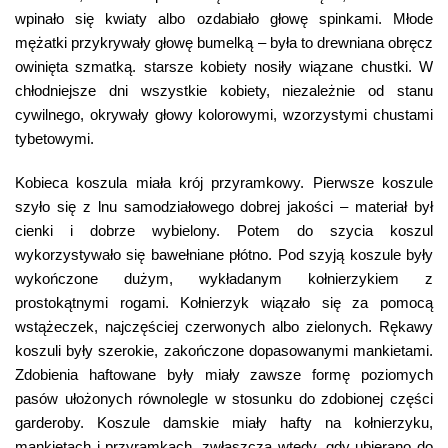
wpinało się kwiaty albo ozdabiało głowę spinkami. Młode
mężatki przykrywały głowę bumelką – była to drewniana obręcz
owinięta szmatką. starsze kobiety nosiły wiązane chustki. W
chłodniejsze dni wszystkie kobiety, niezależnie od stanu
cywilnego, okrywały głowy kolorowymi, wzorzystymi chustami
tybetowymi.
Kobieca koszula miała krój przyramkowy. Pierwsze koszule
szyło się z lnu samodziałowego dobrej jakości – materiał był
cienki i dobrze wybielony. Potem do szycia koszul
wykorzystywało się bawełniane płótno. Pod szyją koszule były
wykończone dużym, wykładanym kołnierzykiem z
prostokątnymi rogami. Kołnierzyk wiązało się za pomocą
wstążeczek, najczęściej czerwonych albo zielonych. Rękawy
koszuli były szerokie, zakończone dopasowanymi mankietami.
Zdobienia haftowane były miały zawsze formę poziomych
pasów ułożonych równolegle w stosunku do zdobionej części
garderoby. Koszule damskie miały hafty na kołnierzyku,
mankietach i przyramkach, zwłaszcza wtedy, gdy ubierano do