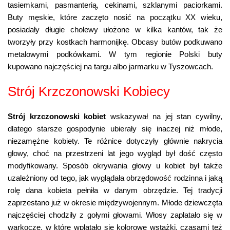
tasiemkami, pasmanterią, cekinami, szklanymi paciorkami.
Buty męskie, które zaczęto nosić na początku XX wieku,
posiadały długie cholewy ułożone w kilka kantów, tak że
tworzyły przy kostkach harmonijkę. Obcasy butów podkuwano
metalowymi podkówkami. W tym regionie Polski buty
kupowano najczęściej na targu albo jarmarku w Tyszowcach.
Strój Krzczonowski Kobiecy
Strój krzczonowski kobiet
wskazywał na jej stan cywilny,
dlatego starsze gospodynie ubierały się inaczej niż młode,
niezamężne kobiety. Te różnice dotyczyły głównie nakrycia
głowy, choć na przestrzeni lat jego wygląd był dość często
modyfikowany. Sposób okrywania głowy u kobiet był także
uzależniony od tego, jak wyglądała obrzędowość rodzinna i jaką
rolę dana kobieta pełniła w danym obrzędzie. Tej tradycji
zaprzestano już w okresie międzywojennym. Młode dziewczęta
najczęściej chodziły z gołymi głowami. Włosy zaplatało się w
warkocze, w które wplatało się kolorowe wstążki, czasami też